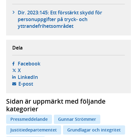
Dir. 2023:145: Ett förstärkt skydd för
personuppgifter på tryck- och
yttrandefrihetsområdet
Dela
- öppnas i ny flik, extern webbplats,
Facebook
- öppnas i ny flik, extern webbplats,
X
- öppnas i ny flik, extern webbplats,
LinkedIn
- öppnar din e-postklient,
E-post
Sidan är uppmärkt med följande
kategorier
Pressmeddelande
Gunnar Strömmer
Justitiedepartementet
Grundlagar och integritet