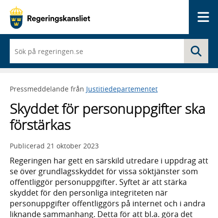
Me
När
Sö
du
börjar
skriva
så
Pressmeddelande från
Justitiedepartementet
framträder
en
Skyddet för personuppgifter ska
lista
med
förstärkas
sökförslag
Publicerad
21 oktober 2023
Regeringen har gett en särskild utredare i uppdrag att
se över grundlagsskyddet för vissa söktjänster som
offentliggör personuppgifter. Syftet är att stärka
skyddet för den personliga integriteten när
personuppgifter offentliggörs på internet och i andra
liknande sammanhang. Detta för att bl.a. göra det