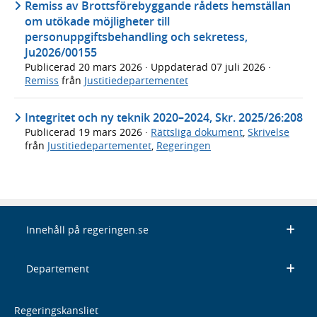
Remiss av Brottsförebyggande rådets hemställan
om utökade möjligheter till
personuppgiftsbehandling och sekretess,
Ju2026/00155
Publicerad
20 mars 2026
· Uppdaterad
07 juli 2026
·
Remiss
från
Justitiedepartementet
Integritet och ny teknik 2020–2024, Skr. 2025/26:208
Publicerad
19 mars 2026
·
Rättsliga dokument
,
Skrivelse
från
Justitiedepartementet
,
Regeringen
Innehåll på regeringen.se
Departement
Regeringskansliet