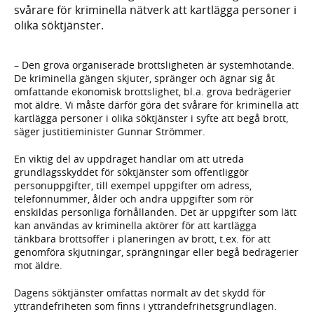
svårare för kriminella nätverk att kartlägga personer i
olika söktjänster.
– Den grova organiserade brottsligheten är systemhotande.
De kriminella gängen skjuter, spränger och ägnar sig åt
omfattande ekonomisk brottslighet, bl.a. grova bedrägerier
mot äldre. Vi måste därför göra det svårare för kriminella att
kartlägga personer i olika söktjänster i syfte att begå brott,
säger justitieminister Gunnar Strömmer.
En viktig del av uppdraget handlar om att utreda
grundlagsskyddet för söktjänster som offentliggör
personuppgifter, till exempel uppgifter om adress,
telefonnummer, ålder och andra uppgifter som rör
enskildas personliga förhållanden. Det är uppgifter som lätt
kan användas av kriminella aktörer för att kartlägga
tänkbara brottsoffer i planeringen av brott, t.ex. för att
genomföra skjutningar, sprängningar eller begå bedrägerier
mot äldre.
Dagens söktjänster omfattas normalt av det skydd för
yttrandefriheten som finns i yttrandefrihetsgrundlagen.