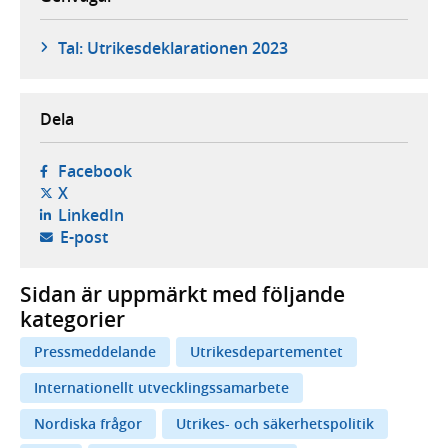
Tal: Utrikesdeklarationen 2023
Dela
- öppnas i ny flik, extern webbplats,
Facebook
- öppnas i ny flik, extern webbplats,
X
- öppnas i ny flik, extern webbplats,
LinkedIn
- öppnar din e-postklient,
E-post
Sidan är uppmärkt med följande
kategorier
Pressmeddelande
Utrikesdepartementet
Internationellt utvecklingssamarbete
Nordiska frågor
Utrikes- och säkerhetspolitik