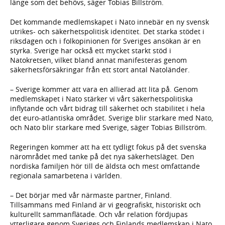
länge som det behövs, säger Tobias Billström.
Det kommande medlemskapet i Nato innebär en ny svensk
utrikes- och säkerhetspolitisk identitet. Det starka stödet i
riksdagen och i folkopinionen för Sveriges ansökan är en
styrka. Sverige har också ett mycket starkt stöd i
Natokretsen, vilket bland annat manifesteras genom
säkerhetsförsäkringar från ett stort antal Natoländer.
– Sverige kommer att vara en allierad att lita på. Genom
medlemskapet i Nato stärker vi vårt säkerhetspolitiska
inflytande och vårt bidrag till säkerhet och stabilitet i hela
det euro-atlantiska området. Sverige blir starkare med Nato,
och Nato blir starkare med Sverige, säger Tobias Billström.
Regeringen kommer att ha ett tydligt fokus på det svenska
närområdet med tanke på det nya säkerhetsläget. Den
nordiska familjen hör till de äldsta och mest omfattande
regionala samarbetena i världen.
– Det börjar med vår närmaste partner, Finland.
Tillsammans med Finland är vi geografiskt, historiskt och
kulturellt sammanflätade. Och vår relation fördjupas
ytterligare genom Sveriges och Finlands medlemskap i Nato,