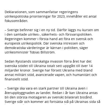
Deklarationen, som sammanfattar regeringens
utrikespolitiska prioriteringar för 2023, innehåller ett antal
fokusområden.
– Sverige befinner sig i en ny tid. Därför läggs nu kursen om
i den samlade utrikes-, säkerhets- och försvarspolitiken.
Regeringen kommer i första hand att föra en svensk och
europeisk utrikespolitik. Där svenska intressen och
demokratiska värderingar är kärnan i politiken, säger
utrikesminister Tobias Billström.
Sedan Rysslands storskaliga invasion förra året har det
svenska stödet till Ukraina totalt sett uppgått till över 14
miljarder kronor. Sverige har försett Ukraina med bland
annat militärt stöd, avancerade vapen, och humanitärt och
finansiellt stöd.
– Sverige ska vara en stark partner till Ukraina även i
återuppbyggnaden av landet. Redan i år kan Ukraina antas
bli den största mottagaren av svenskt bilateralt bistånd.
Sverige står och kommer att fortsätta stå på Ukrainas sida så