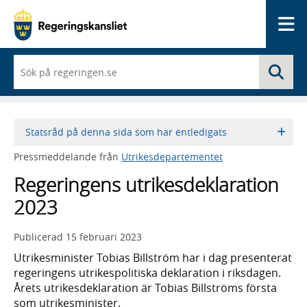
Me
När
Sö
du
börjar
skriva
så
framträder
Statsråd på denna sida som har entledigats
en
lista
Pressmeddelande från
Utrikesdepartementet
med
sökförslag
Regeringens utrikesdeklaration
2023
Publicerad
15 februari 2023
Utrikesminister Tobias Billström har i dag presenterat
regeringens utrikespolitiska deklaration i riksdagen.
Årets utrikesdeklaration är Tobias Billströms första
som utrikesminister.