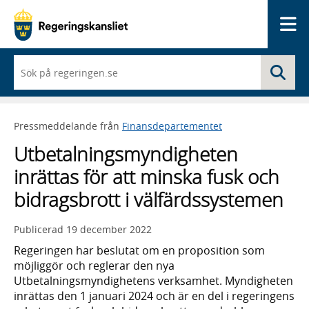
Me
När
Sö
du
börjar
skriva
så
Pressmeddelande från
Finansdepartementet
framträder
en
Utbetalningsmyndigheten
lista
med
inrättas för att minska fusk och
sökförslag
bidragsbrott i välfärdssystemen
Publicerad
19 december 2022
Regeringen har beslutat om en proposition som
möjliggör och reglerar den nya
Utbetalningsmyndighetens verksamhet. Myndigheten
inrättas den 1 januari 2024 och är en del i regeringens