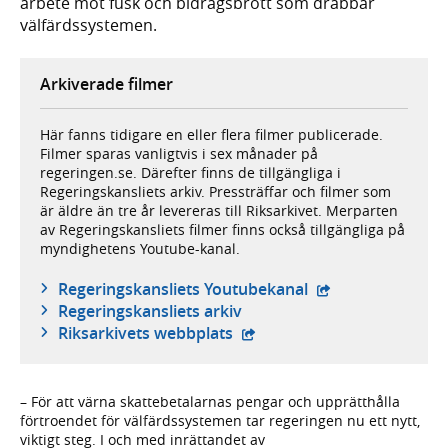
arbete mot fusk och bidragsbrott som drabbar
välfärdssystemen.
Arkiverade filmer
Här fanns tidigare en eller flera filmer publicerade.
Filmer sparas vanligtvis i sex månader på
regeringen.se. Därefter finns de tillgängliga i
Regeringskansliets arkiv. Pressträffar och filmer som
är äldre än tre år levereras till Riksarkivet. Merparten
av Regeringskansliets filmer finns också tillgängliga på
myndighetens Youtube-kanal.
- extern webbplat
Regeringskansliets Youtubekanal
Regeringskansliets arkiv
- extern webbplats,
Riksarkivets webbplats
– För att värna skattebetalarnas pengar och upprätthålla
förtroendet för välfärdssystemen tar regeringen nu ett nytt,
viktigt steg. I och med inrättandet av