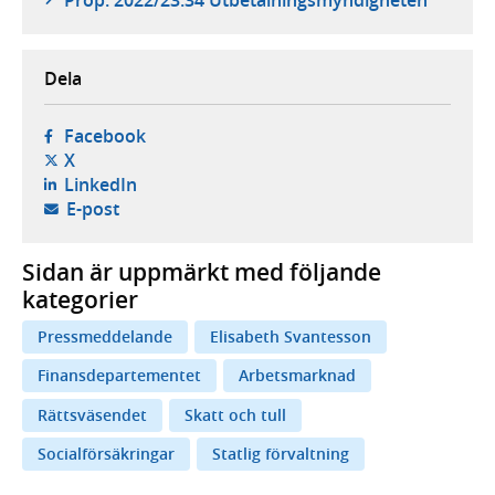
Dela
- öppnas i ny flik, extern webbplats,
Facebook
- öppnas i ny flik, extern webbplats,
X
- öppnas i ny flik, extern webbplats,
LinkedIn
- öppnar din e-postklient,
E-post
Sidan är uppmärkt med följande
kategorier
Pressmeddelande
Elisabeth Svantesson
Finansdepartementet
Arbetsmarknad
Rättsväsendet
Skatt och tull
Socialförsäkringar
Statlig förvaltning