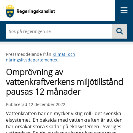
Me
När
Sö
du
börjar
skriva
så
Pressmeddelande från
Klimat- och
framträder
näringslivsdepartementet
en
lista
Omprövning av
med
sökförslag
vattenkraftverkens miljötillstånd
pausas 12 månader
Publicerad
12 december 2022
Vattenkraften har en mycket viktig roll i det svenska
elsystemet. En baksida med vattenkraften är att den
har orsakat stora skador på ekosystemen i Sveriges
vattendrag. En del av dessa skador kan repareras