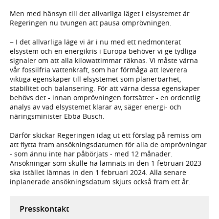
Men med hänsyn till det allvarliga läget i elsystemet är
Regeringen nu tvungen att pausa omprövningen.
− I det allvarliga läge vi är i nu med ett nedmonterat
elsystem och en energikris i Europa behöver vi ge tydliga
signaler om att alla kilowattimmar räknas. Vi måste värna
vår fossilfria vattenkraft, som har förmåga att leverera
viktiga egenskaper till elsystemet som planerbarhet,
stabilitet och balansering. För att värna dessa egenskaper
behövs det - innan omprövningen fortsätter - en ordentlig
analys av vad elsystemet klarar av, säger energi- och
näringsminister Ebba Busch.
Därför skickar Regeringen idag ut ett förslag på remiss om
att flytta fram ansökningsdatumen för alla de omprövningar
- som ännu inte har påbörjats - med 12 månader.
Ansökningar som skulle ha lämnats in den 1 februari 2023
ska istället lämnas in den 1 februari 2024. Alla senare
inplanerade ansökningsdatum skjuts också fram ett år.
Presskontakt