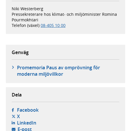
Niki Westerberg
Pressekreterare hos klimat- och miljöminister Romina
Pourmokhtari
Telefon (växel)
08-405 10 00
Genväg
Promemoria Paus av omprövning för
moderna miljövillkor
Dela
- öppnas i ny flik, extern webbplats,
Facebook
- öppnas i ny flik, extern webbplats,
X
- öppnas i ny flik, extern webbplats,
LinkedIn
- öppnar din e-postklient,
E-post