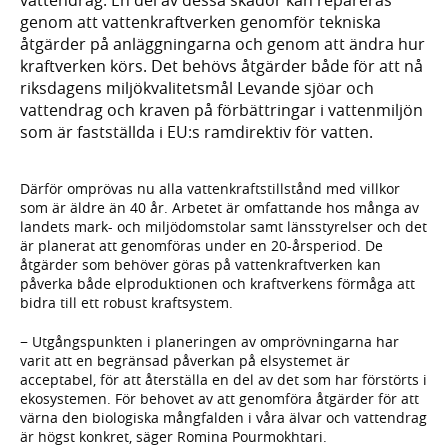
genom att vattenkraftverken genomför tekniska
åtgärder på anläggningarna och genom att ändra hur
kraftverken körs. Det behövs åtgärder både för att nå
riksdagens miljökvalitetsmål Levande sjöar och
vattendrag och kraven på förbättringar i vattenmiljön
som är fastställda i EU:s ramdirektiv för vatten.
Därför omprövas nu alla vattenkraftstillstånd med villkor
som är äldre än 40 år. Arbetet är omfattande hos många av
landets mark- och miljödomstolar samt länsstyrelser och det
är planerat att genomföras under en 20-årsperiod. De
åtgärder som behöver göras på vattenkraftverken kan
påverka både elproduktionen och kraftverkens förmåga att
bidra till ett robust kraftsystem.
− Utgångspunkten i planeringen av omprövningarna har
varit att en begränsad påverkan på elsystemet är
acceptabel, för att återställa en del av det som har förstörts i
ekosystemen. För behovet av att genomföra åtgärder för att
värna den biologiska mångfalden i våra älvar och vattendrag
är högst konkret, säger Romina Pourmokhtari.