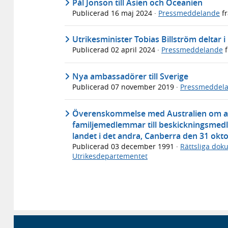
Pål Jonson till Asien och Oceanien
Publicerad
16 maj 2024
·
Pressmeddelande
f
Utrikesminister Tobias Billström deltar 
Publicerad
02 april 2024
·
Pressmeddelande
f
Nya ambassadörer till Sverige
Publicerad
07 november 2019
·
Pressmeddel
Överenskommelse med Australien om anst
familjemedlemmar till beskickningsme
landet i det andra, Canberra den 31 ok
Publicerad
03 december 1991
·
Rättsliga dok
Utrikesdepartementet