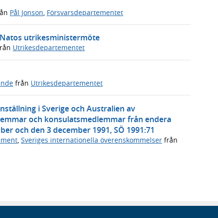
rån
Pål Jonson
,
Försvarsdepartementet
i Natos utrikesministermöte
rån
Utrikesdepartementet
ande
från
Utrikesdepartementet
ällning i Sverige och Australien av
dlemmar och konsulatsmedlemmar från endera
tober och den 3 december 1991, SÖ 1991:71
ument
,
Sveriges internationella överenskommelser
från