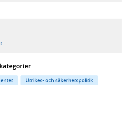
ebbplats,
ern webbplats,
 ny flik, extern webbplats,
- öppnar din e-postklient,
t
kategorier
entet
Utrikes- och säkerhetspolitik