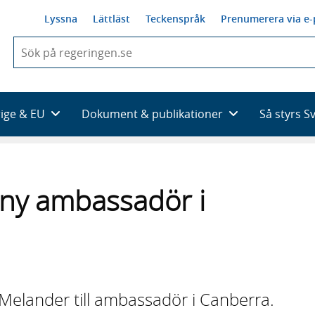
Lyssna
Lättläst
Teckenspråk
Prenumerera via e-
När
du
börjar
skriva
så
rige & EU
Dokument & publikationer
Så styrs S
framträder
en
lista
med
sökförslag
ny ambassadör i
Melander till ambassadör i Canberra.