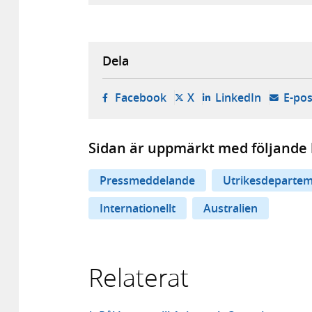
Dela
- öppnas i ny flik, extern w
- öppnas i ny flik, ext
- öppnas i
Facebook
X
LinkedIn
E-pos
Sidan är uppmärkt med följande 
Pressmeddelande
Utrikesdepartem
Internationellt
Australien
Relaterat