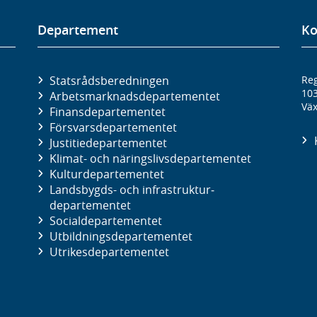
Departement
Ko
Statsrådsberedningen
Reg
10
Arbetsmarknads­departementet
Väx
Finans­departementet
Försvars­departementet
Justitie­departementet
Klimat- och näringslivs­departementet
Kultur­departementet
Landsbygds- och infrastruktur­
departementet
Social­departementet
Utbildnings­departementet
Utrikes­departementet