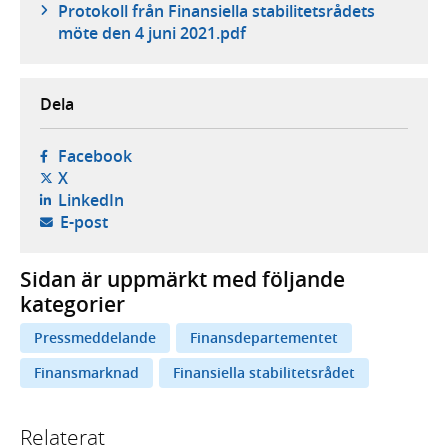
Protokoll från Finansiella stabilitetsrådets
möte den 4 juni 2021.pdf
Dela
- öppnas i ny flik, extern webbplats,
Facebook
- öppnas i ny flik, extern webbplats,
X
- öppnas i ny flik, extern webbplats,
LinkedIn
- öppnar din e-postklient,
E-post
Sidan är uppmärkt med följande
kategorier
Pressmeddelande
Finansdepartementet
Finansmarknad
Finansiella stabilitetsrådet
Relaterat