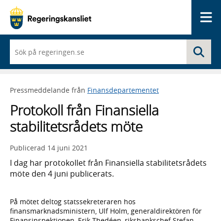
Me
När
Sö
du
börjar
skriva
så
Pressmeddelande från
Finansdepartementet
framträder
en
Protokoll från Finansiella
lista
med
stabilitetsrådets möte
sökförslag
Publicerad
14 juni 2021
I dag har protokollet från Finansiella stabilitetsrådets
möte den 4 juni publicerats.
På mötet deltog statssekreteraren hos
finansmarknadsministern, Ulf Holm, generaldirektören för
Finansinspektionen, Erik Thedéen, riksbankschef Stefan