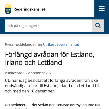
Me
När
Sö
du
börjar
skriva
så
Pressmeddelande från
Utrikesdepartementet
framträder
en
Förlängd avrådan för Estland,
lista
med
Irland och Lettland
sökförslag
Publicerad
02 december 2020
UD har idag beslutat att förlänga avrådan från icke
nödvändiga resor till Estland, Irland och Lettland till
och med den 16 december.
UD bedömer att det sedan den senaste översynen inte har