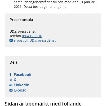
samt Schengenområdet till och med den 31 januari
2021. Detta beslut gäller alltjämt.
Presskontakt
UD:s presstjänst
Telefon
08-405 50 10
e-post till UD:s presstjänst
Dela
- öppnas i ny flik, extern webbplats,
Facebook
- öppnas i ny flik, extern webbplats,
X
- öppnas i ny flik, extern webbplats,
LinkedIn
- öppnar din e-postklient,
E-post
Sidan är uppmärkt med följande