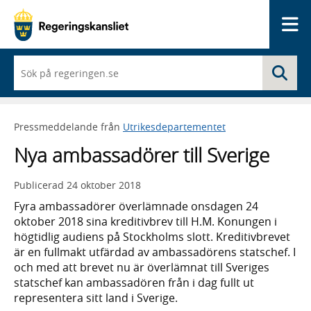
Me
När
Sö
du
börjar
skriva
så
Pressmeddelande från
Utrikesdepartementet
framträder
en
Nya ambassadörer till Sverige
lista
med
sökförslag
Publicerad
24 oktober 2018
Fyra ambassadörer överlämnade onsdagen 24
oktober 2018 sina kreditivbrev till H.M. Konungen i
högtidlig audiens på Stockholms slott. Kreditivbrevet
är en fullmakt utfärdad av ambassadörens statschef. I
och med att brevet nu är överlämnat till Sveriges
statschef kan ambassadören från i dag fullt ut
representera sitt land i Sverige.