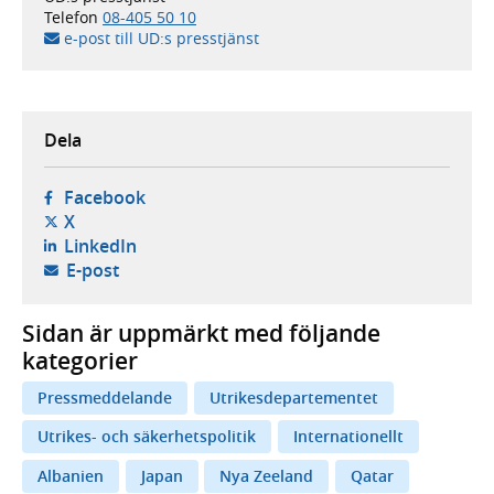
Telefon
08-405 50 10
e-post till UD:s presstjänst
Dela
- öppnas i ny flik, extern webbplats,
Facebook
- öppnas i ny flik, extern webbplats,
X
- öppnas i ny flik, extern webbplats,
LinkedIn
- öppnar din e-postklient,
E-post
Sidan är uppmärkt med följande
kategorier
Pressmeddelande
Utrikesdepartementet
Utrikes- och säkerhetspolitik
Internationellt
Albanien
Japan
Nya Zeeland
Qatar