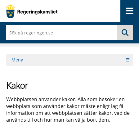
Me
När
Sö
du
börjar
skriva
så
framträder
Meny
en
lista
med
sökförslag
Kakor
Webbplatsen använder kakor. Alla som besöker en
webbplats som använder kakor måste enligt lag få
information om att webbplatsen sätter kakor, vad de
används till och hur man kan välja bort dem.