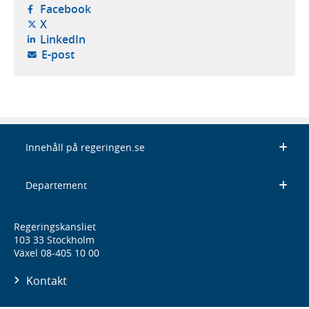
- öppnas i ny flik, extern webbplats,
Facebook
- öppnas i ny flik, extern webbplats,
X
- öppnas i ny flik, extern webbplats,
LinkedIn
- öppnar din e-postklient,
E-post
Innehåll på regeringen.se
Departement
Regeringskansliet
103 33 Stockholm
Växel 08-405 10 00
Kontakt