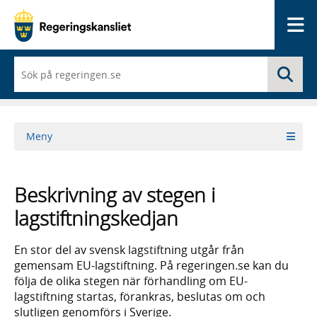
Me
När
Sö
du
börjar
skriva
så
framträder
Meny
en
lista
med
sökförslag
Beskrivning av stegen i
lagstiftningskedjan
En stor del av svensk lagstiftning utgår från
gemensam EU-lagstiftning. På regeringen.se kan du
följa de olika stegen när förhandling om EU-
lagstiftning startas, förankras, beslutas om och
slutligen genomförs i Sverige.