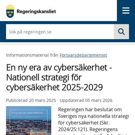
Me
När
Sö
du
börjar
skriva
så
Informationsmaterial från
Försvarsdepartementet
framträder
en
En ny era av cybersäkerhet -
lista
med
Nationell strategi för
sökförslag
cybersäkerhet 2025-2029
Publicerad
20 mars 2025
Uppdaterad
05 mars 2026
Regeringen har beslutat om
Sveriges nya nationella strategi
för cybersäkerhet (Skr.
2024/25:121). Regeringens