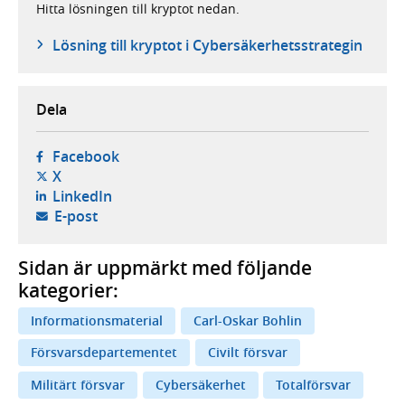
Hitta lösningen till kryptot nedan.
Lösning till kryptot i Cybersäkerhetsstrategin
Dela
- öppnas i ny flik, extern webbplats,
Facebook
- öppnas i ny flik, extern webbplats,
X
- öppnas i ny flik, extern webbplats,
LinkedIn
- öppnar din e-postklient,
E-post
Sidan är uppmärkt med följande
kategorier:
Informationsmaterial
Carl-Oskar Bohlin
Försvarsdepartementet
Civilt försvar
Militärt försvar
Cybersäkerhet
Totalförsvar