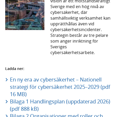
vision är ett motståndskraftigt
Sverige med en hög nivå av
cybersäkerhet, där
samhällsviktig verksamhet kan
upprätthållas även vid
cybersäkerhetsincidenter.
Strategin består av tre pelare
som anger inriktning för
Sveriges
cybersäkerhetsarbete.
Ladda ner:
En ny era av cybersäkerhet – Nationell
strategi för cybersäkerhet 2025–2029 (pdf
16 MB)
Bilaga 1 Handlingsplan (uppdaterad 2026)
(pdf 888 kB)
Bilaga 2 Organisationer med roller och