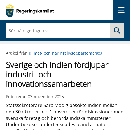
Me
När
Sö
du
börjar
skriva
så
Artikel från
Klimat- och näringslivsdepartementet
framträder
en
Sverige och Indien fördjupar
lista
med
industri- och
sökförslag
innovationssamarbeten
Publicerad
03 november 2025
Statssekreterare Sara Modig besökte Indien mellan
den 30 oktober och 1 november för diskussioner med
svenska företag och berörda indiska ministerier.
Under besöket undertecknades bland annat ett