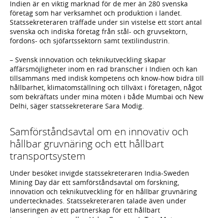
Indien är en viktig marknad för de mer än 280 svenska
företag som har verksamhet och produktion i landet.
Statssekreteraren träffade under sin vistelse ett stort antal
svenska och indiska företag från stål- och gruvsektorn,
fordons- och sjöfartssektorn samt textilindustrin.
– Svensk innovation och teknikutveckling skapar
affärsmöjligheter inom en rad branscher i Indien och kan
tillsammans med indisk kompetens och know-how bidra till
hållbarhet, klimatomställning och tillväxt i företagen, något
som bekräftats under mina möten i både Mumbai och New
Delhi, säger statssekreterare Sara Modig.
Samförståndsavtal om en innovativ och
hållbar gruvnäring och ett hållbart
transportsystem
Under besöket invigde statssekreteraren India-Sweden
Mining Day där ett samförståndsavtal om forskning,
innovation och teknikutveckling för en hållbar gruvnäring
undertecknades. Statssekreteraren talade även under
lanseringen av ett partnerskap för ett hållbart