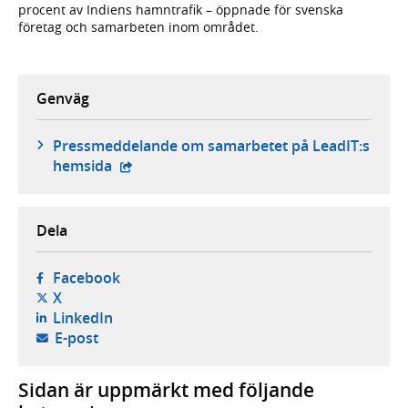
procent av Indiens hamntrafik – öppnade för svenska
företag och samarbeten inom området.
Genväg
Pressmeddelande om samarbetet på LeadIT:s
- extern webbplats,
hemsida
Dela
- öppnas i ny flik, extern webbplats,
Facebook
- öppnas i ny flik, extern webbplats,
X
- öppnas i ny flik, extern webbplats,
LinkedIn
- öppnar din e-postklient,
E-post
Sidan är uppmärkt med följande