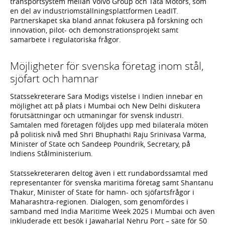
transportsystem mellan Volvo Group och Tata Motors, som
en del av industriomställningsplattformen LeadIT.
Partnerskapet ska bland annat fokusera på forskning och
innovation, pilot- och demonstrationsprojekt samt
samarbete i regulatoriska frågor.
Möjligheter för svenska företag inom stål,
sjöfart och hamnar
Statssekreterare Sara Modigs vistelse i Indien innebar en
möjlighet att på plats i Mumbai och New Delhi diskutera
förutsättningar och utmaningar för svensk industri.
Samtalen med företagen följdes upp med bilaterala möten
på politisk nivå med Shri Bhuphathi Raju Srinivasa Varma,
Minister of State och Sandeep Poundrik, Secretary, på
Indiens Stålministerium.
Statssekreteraren deltog även i ett rundabordssamtal med
representanter för svenska maritima företag samt Shantanu
Thakur, Minister of State för hamn- och sjöfartsfrågor i
Maharashtra-regionen. Dialogen, som genomfördes i
samband med India Maritime Week 2025 i Mumbai och även
inkluderade ett besök i Jawaharlal Nehru Port – säte för 50