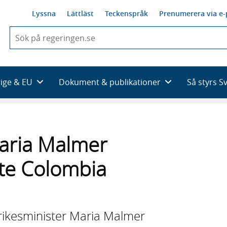
Lyssna
Lättläst
Teckenspråk
Prenumerera via e-
När
du
börjar
skriva
så
rige & EU
Dokument & publikationer
Så styrs S
framträder
en
lista
med
sökförslag
Maria Malmer
te Colombia
rikesminister Maria Malmer