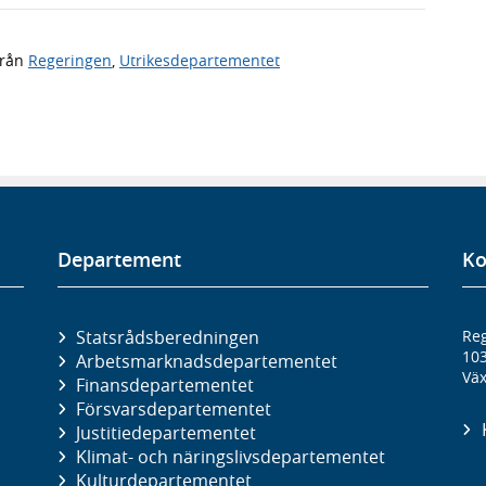
rån
Regeringen
,
Utrikesdepartementet
Departement
Ko
Statsrådsberedningen
Reg
10
Arbetsmarknads­departementet
Väx
Finans­departementet
Försvars­departementet
Justitie­departementet
Klimat- och näringslivs­departementet
Kultur­departementet