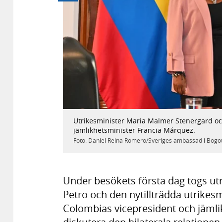
Föregående
Utrikesminister Maria Malmer Stenergard oc
ez och
Bild
1
/
3
jämlikhetsminister Francia Márquez.
Foto: Daniel Reina Romero/Sveriges ambassad i Bogo
Under besökets första dag togs ut
Petro och den nytillträdda utrikes
Colombias vicepresident och jämli