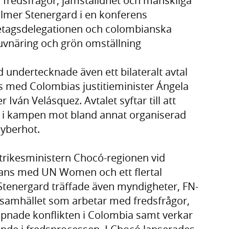
, fredsfrågor, jämställdhet och mänskliga
almer Stenergard i en konferens
etagsdelegationen och colombianska
gruvnäring och grön omställning
undertecknade även ett bilateralt avtal
med Colombias justitieminister Ángela
Iván Velásquez. Avtalet syftar till att
 i kampen mot bland annat organiserad
cyberhot.
trikesministern Chocó-regionen vid
mans med UN Women och ett flertal
tenergard träffade även myndigheter, FN-
ilsamhället som arbetar med fredsfrågor,
 väpnade konflikten i Colombia samt verkar