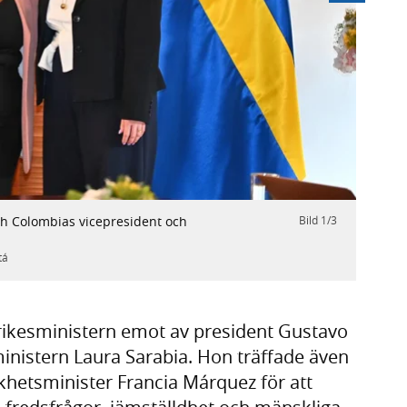
Nästa
h Colombias vicepresident och
Bild
1
/
3
Utri
justi
brot
tá
Foto:
rikesministern emot av president Gustavo
ministern Laura Sarabia. Hon träffade även
khetsminister Francia Márquez för att