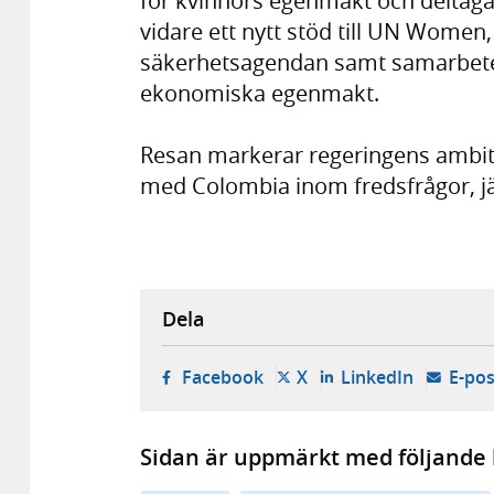
för kvinnors egenmakt och deltaga
vidare ett nytt stöd till UN Women
säkerhetsagendan samt samarbete 
ekonomiska egenmakt.
Resan markerar regeringens ambiti
med Colombia inom fredsfrågor, jä
Dela
- öppnas i ny flik, extern w
- öppnas i ny flik, ext
- öppnas i
Facebook
X
LinkedIn
E-pos
Sidan är uppmärkt med följande 