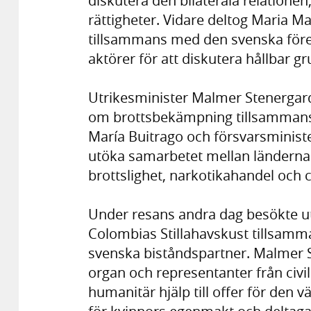
diskutera den bilaterala relationen
rättigheter. Vidare deltog Maria M
tillsammans med den svenska för
aktörer för att diskutera hållbar 
Utrikesminister Malmer Stenergard 
om brottsbekämpning tillsammans 
María Buitrago och försvarsminister 
utöka samarbetet mellan länderna
brottslighet, narkotikahandel och 
Under resans andra dag besökte u
Colombias Stillahavskust tillsam
svenska biståndspartner. Malmer S
organ och representanter från civ
humanitär hjälp till offer för den