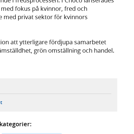
nde i fredsprocessen. I Chocó lanserades
, med fokus på kvinnor, fred och
med privat sektor för kvinnors
on att ytterligare fördjupa samarbetet
mställdhet, grön omställning och handel.
ebbplats,
ern webbplats,
 ny flik, extern webbplats,
- öppnar din e-postklient,
t
kategorier: