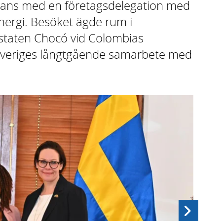
mans med en företagsdelegation med
energi. Besöket ägde rum i
staten Chocó vid Colombias
r Sveriges långtgående samarbete med