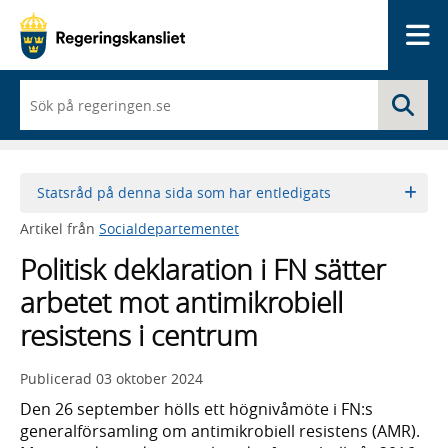
Me
När
Sö
du
börjar
skriva
så
framträder
Statsråd på denna sida som har entledigats
en
lista
Artikel från
Socialdepartementet
med
sökförslag
Politisk deklaration i FN sätter
arbetet mot antimikrobiell
resistens i centrum
Publicerad
03 oktober 2024
Den 26 september hölls ett högnivåmöte i FN:s
generalförsamling om antimikrobiell resistens (AMR).