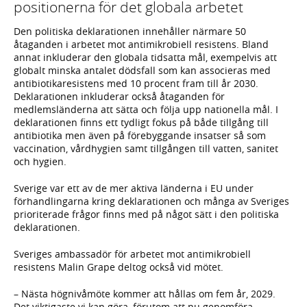
positionerna för det globala arbetet
Den politiska deklarationen innehåller närmare 50
åtaganden i arbetet mot antimikrobiell resistens. Bland
annat inkluderar den globala tidsatta mål, exempelvis att
globalt minska antalet dödsfall som kan associeras med
antibiotikaresistens med 10 procent fram till år 2030.
Deklarationen inkluderar också åtaganden för
medlemsländerna att sätta och följa upp nationella mål. I
deklarationen finns ett tydligt fokus på både tillgång till
antibiotika men även på förebyggande insatser så som
vaccination, vårdhygien samt tillgången till vatten, sanitet
och hygien.
Sverige var ett av de mer aktiva länderna i EU under
förhandlingarna kring deklarationen och många av Sveriges
prioriterade frågor finns med på något sätt i den politiska
deklarationen.
Sveriges ambassadör för arbetet mot antimikrobiell
resistens Malin Grape deltog också vid mötet.
– Nästa högnivåmöte kommer att hållas om fem år, 2029.
Det viktigaste vi kan göra, förutom att nu genomföra