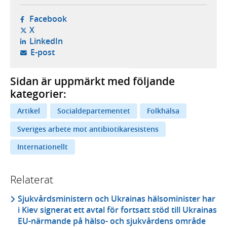
- öppnas i ny flik, extern webbplats,
Facebook
- öppnas i ny flik, extern webbplats,
X
- öppnas i ny flik, extern webbplats,
LinkedIn
- öppnar din e-postklient,
E-post
Sidan är uppmärkt med följande
kategorier:
Artikel
Socialdepartementet
Folkhälsa
Sveriges arbete mot antibiotikaresistens
Internationellt
Relaterat
Sjukvårdsministern och Ukrainas hälsominister har
i Kiev signerat ett avtal för fortsatt stöd till Ukrainas
EU-närmande på hälso- och sjukvårdens område