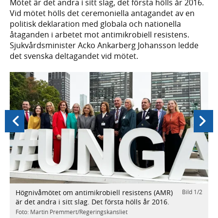
Mötet är det andra i sitt slag, det första hölls år 2016.
Vid mötet hölls det ceremoniella antagandet av en
politisk deklaration med globala och nationella
åtaganden i arbetet mot antimikrobiell resistens.
Sjukvårdsminister Acko Ankarberg Johansson ledde
det svenska deltagandet vid mötet.
Föregående
Nästa
Högnivåmötet om antimikrobiell resistens (AMR)
Bild
1
/
2
är det andra i sitt slag. Det första hölls år 2016.
Foto: Martin Premmert/Regeringskansliet
/
2
S