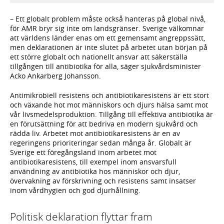
a
b
– Ett globalt problem måste också hanteras på global nivå,
a
för AMR bryr sig inte om landsgränser. Sverige välkomnar
F
att världens länder enas om ett gemensamt angreppssätt,
men deklarationen är inte slutet på arbetet utan början på
ett större globalt och nationellt ansvar att säkerställa
tillgången till antibiotika för alla, säger sjukvårdsminister
Acko Ankarberg Johansson.
Antimikrobiell resistens och antibiotikaresistens är ett stort
och växande hot mot människors och djurs hälsa samt mot
vår livsmedelsproduktion. Tillgång till effektiva antibiotika är
en förutsättning för att bedriva en modern sjukvård och
rädda liv. Arbetet mot antibiotikaresistens är en av
regeringens prioriteringar sedan många år. Globalt är
Sverige ett föregångsland inom arbetet mot
antibiotikaresistens, till exempel inom ansvarsfull
användning av antibiotika hos människor och djur,
övervakning av förskrivning och resistens samt insatser
inom vårdhygien och god djurhållning.
Politisk deklaration flyttar fram