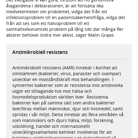
åtagandena i deklarationen, är att fortsätta öka
medvetenheten om problemet, vidga det från ett
infektionsproblem till en patientsäkerhetsfråga, vidga det
från att ses som ett hälsoproblem till ett
samhällsekonomiskt problem på lång sikt där många fler
aktörer behöver bidra mer aktivt, säger Malin Grape.
Antimikrobiell resistens
Antimikrobiell resistens (AMR) innebär i korthet att
smittämnen (bakterier, virus, parasiter och svampar)
utvecklar en motståndskraft mot behandlingen. I
synnerhet bakterier som är resistenta mot antibiotika
utgör ett tilltagande hot mot hälsa och
livsmedelsproduktion världen över. Resistenta
bakterier kan på samma sätt som andra bakterier
överföras mellan människor, djur och livsmedel, samt
spridas i vår miljö. Detta innebär att flera områden så
som människors och djurs hälsa, miljö, forskning,
utbildning, handel och internationellt
utvecklingssamarbete behöver involveras för att
bekämpa antibiotikaresistens i en tvärsektoriell så