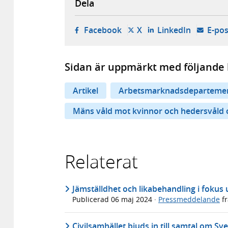
Dela
- öppnas i ny flik, extern w
- öppnas i ny flik, ext
- öppnas i
Facebook
X
LinkedIn
E-pos
Sidan är uppmärkt med följande 
Artikel
Arbetsmarknadsdeparteme
Mäns våld mot kvinnor och hedersvåld 
Relaterat
Jämställdhet och likabehandling i foku
Publicerad
06 maj 2024
·
Pressmeddelande
f
Civilsamhället bjuds in till samtal om 