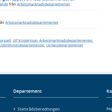
ande
från
Arbetsmarknadsdepartementet
rån
Arbetsmarknadsdepartementet
orssell
,
Ulf Kristersson
,
Arbetsmarknadsdepartementet
,
Utbildningsdepartementet
,
Utrikesdepartementet
Departement
Ko
Statsrådsberedningen
Reg