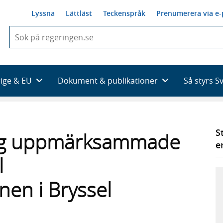
Lyssna
Lättläst
Teckenspråk
Prenumerera via e-
När
du
börjar
skriva
så
rige & EU
Dokument & publikationer
Så styrs S
framträder
en
lista
med
sökförslag
S
rg uppmärksammade
e
l
nen i Bryssel