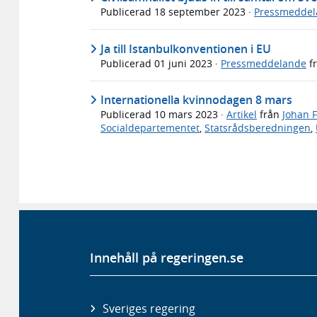
Publicerad
18 september 2023
·
Pressmeddel
Ja till Istanbulkonventionen i EU
Publicerad
01 juni 2023
·
Pressmeddelande
f
Internationella kvinnodagen 8 mars
Publicerad
10 mars 2023
·
Artikel
från
Johan F
Socialdepartementet
,
Statsrådsberedningen
,
Innehåll på regeringen.se
Sveriges regering