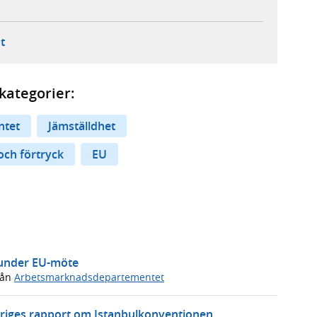
ebbplats,
ern webbplats,
 ny flik, extern webbplats,
- öppnar din e-postklient,
t
kategorier:
ntet
Jämställdhet
och förtryck
EU
s under EU-möte
rån
Arbetsmarknadsdepartementet
Sveriges rapport om Istanbulkonventionen