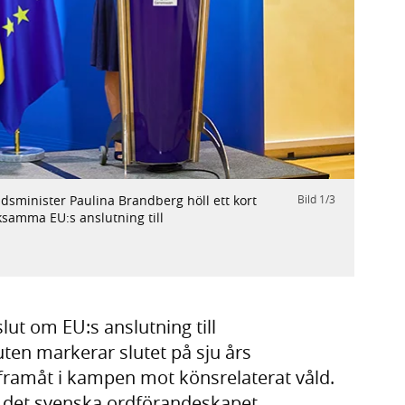
Nästa
sminister Paulina Brandberg höll ett kort
Bild
1
/
3
Kommi
samma EU:s anslutning till
mott
Foto:
lut om EU:s anslutning till
ten markerar slutet på sju års
g framåt i kampen mot könsrelaterat våld.
 det svenska ordförandeskapet.