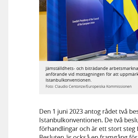
Föregående
Jämställdhets- och biträdande arbetsmarknad
Bild
1
/
3
anförande vid mottagningen för att uppmärk
li
Istanbulkonventionen.
Foto: Claudio Centonze/Europeiska Kommissionen
Den 1 juni 2023 antog rådet två bes
Istanbulkonventionen. De två beslu
förhandlingar och är ett stort ste
Besluten är också en framgång för