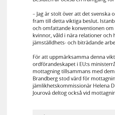
– Jag är stolt över att det svenska
fram till detta viktiga beslut. Ist
och omfattande konventionen om 
kvinnor, våld i nära relationer och
jämställdhets- och biträdande ar
För att uppmärksamma denna vikti
ordförandeskapet i EU:s ministerr
mottagning tillsammans med dem s
Brandberg stod värd för mottagni
jämlikhetskommissionär Helena Da
Jourová deltog också vid mottagni