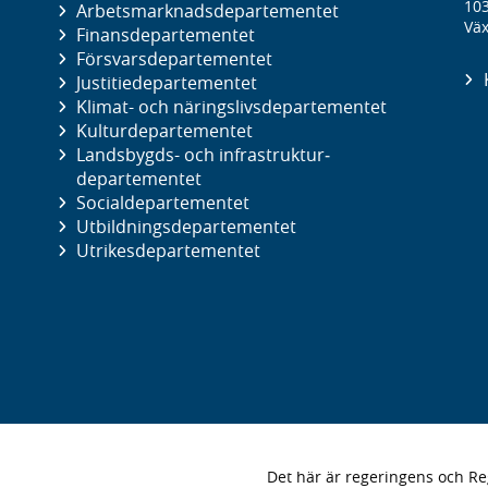
10
Arbetsmarknads­departementet
Väx
Finans­departementet
Försvars­departementet
Justitie­departementet
Klimat- och näringslivs­departementet
Kultur­departementet
Landsbygds- och infrastruktur­
departementet
Social­departementet
Utbildnings­departementet
Utrikes­departementet
Det här är regeringens och 