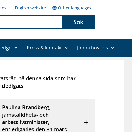
post
English website
Other languages
Sök
verige
Press & kontakt
Jobba hos oss
tatsråd på denna sida som har
ntledigats
Paulina Brandberg,
jämställdhets- och
arbetslivsminister,
entledigades den 31 mars