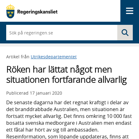
Me
När
Sö
du
börjar
skriva
så
Artikel från
Utrikesdepartementet
framträder
en
Röken har lättat något men
lista
med
situationen fortfarande allvarlig
sökförslag
Publicerad
17 januari 2020
De senaste dagarna har det regnat kraftigt i delar av
det branddrabbade Australien, men situationen är
fortsatt mycket allvarlig. Det finns omkring 10 000 fast
bosatta svenska medborgare i Australien men endast
ett fåtal har hört av sig till ambassaden.
Reseinformation, som löpande uppdateras, finns att