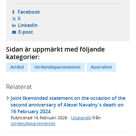
- öppnas i ny flik, extern webbplats,
Facebook
- öppnas i ny flik, extern webbplats,
X
- öppnas i ny flik, extern webbplats,
LinkedIn
- öppnar din e-postklient,
E-post
Sidan är uppmärkt med följande
kategorier:
Artikel
Utrikesdepartementet
Australien
Relaterat
Joint likeminded statement on the occasion of the
second anniversary of Alexei Navalny's death on
16 February 2024
Publicerad
16 februari 2026
·
Uttalande
från
Utrikesdepartementet