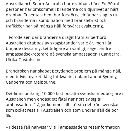
Australia och South Australia har drabbats hårt. Ett 30-tal
personer har omkommit i bränderna och djurlivet är hårt
drabbat. Tusentals hem har förstörts, elnät har slagits ut
och bränderna i kombination med bränslebrist och
trafikköer har på många håll försvårat evakuering.
– Förödelsen där bränderna dragit fram är oerhörd.
Australien drabbas av skogsbränder varje år, men i år
började dessa mycket tidigare än vanligt, säger andre
ambassadsekreterare på svenska ambassaden i Canberra,
Ulrika Gustafsson.
Brandröken har skapat betydande problem på många håll,
med tidvis mycket dålig luftkvalitet i bland annat Sydney,
Canberra och Melbourne.
Det finns omkring 10 000 fast bosatta svenska medborgare i
Australien men endast ett fåtal har hört av sig till
ambassaden. Frågor kommer till största del från svenskar
som bokat resa till Australien och som undrar ifall de bör
åka.
– I dessa fall hänvisar vi till ambassadens reseinformation