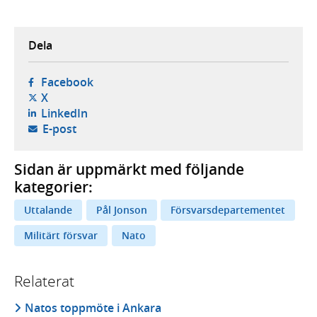
Dela
- öppnas i ny flik, extern webbplats,
Facebook
- öppnas i ny flik, extern webbplats,
X
- öppnas i ny flik, extern webbplats,
LinkedIn
- öppnar din e-postklient,
E-post
Sidan är uppmärkt med följande
kategorier:
Uttalande
Pål Jonson
Försvarsdepartementet
Militärt försvar
Nato
Relaterat
Natos toppmöte i Ankara