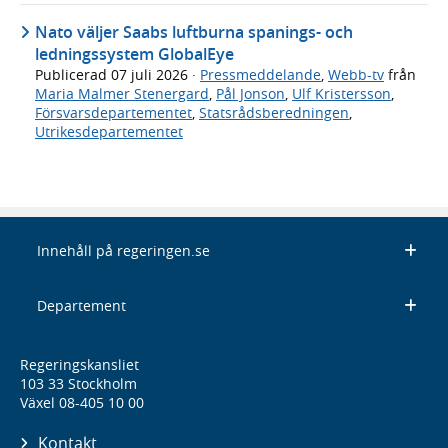
Nato väljer Saabs luftburna spanings- och
ledningssystem GlobalEye
Publicerad
07 juli 2026
·
Pressmeddelande
,
Webb-tv
från
Maria Malmer Stenergard
,
Pål Jonson
,
Ulf Kristersson
,
Försvarsdepartementet
,
Statsrådsberedningen
,
Utrikesdepartementet
Innehåll på regeringen.se
Departement
Regeringskansliet
103 33 Stockholm
Växel 08-405 10 00
Kontakt