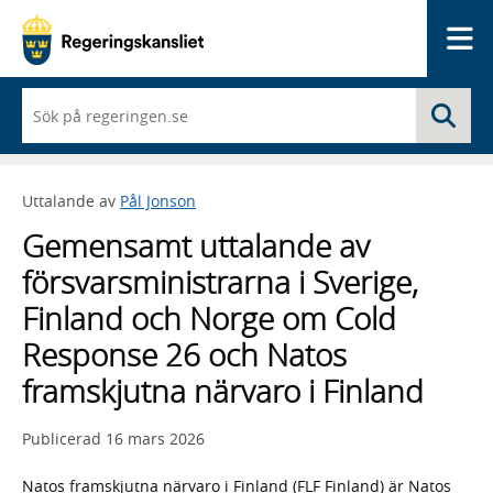
Me
När
Sö
du
börjar
skriva
så
Uttalande av
Pål Jonson
framträder
en
Gemensamt uttalande av
lista
med
försvarsministrarna i Sverige,
sökförslag
Finland och Norge om Cold
Response 26 och Natos
framskjutna närvaro i Finland
Publicerad
16 mars 2026
Natos framskjutna närvaro i Finland (FLF Finland) är Natos