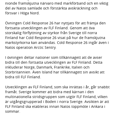
nionde framskjutna närvaro med markförband och en viktig
del av Natos samlade och förstärkta avskräckning och
försvar i Höga Nord.
Övningen Cold Response 26 har nyttjats för att främja den
fortsatta utvecklingen av FLF Finland. Genom att öva
storskalig förflyttning av styrkor från Sverige till norra
Finland har Cold Response 26 visat på hur de framskjutna
markstyrkorna kan användas. Cold Response 26 ingår även i
Natos operation Arctic Sentry.
I övningen deltar nationer som tillkännagett att de avser
bidra till den fortsatta utvecklingen av FLF Finland. Detta
inkluderar Norge, Danmark, Frankrike, Italien och
Storbritannien. Även Island har tillkännagett sin avsikt att
bidra till FLF Finland.
Utvecklingen av FLF Finland, som ska inrättas i år, går snabbt
framåt. Sverige kommer att bidra med kärnan i den
multinationella stridsgruppen som utgör FLF Finland, vilken
är utgångsgrupperad i Boden i norra Sverige. Avsikten är att
FLF Finland ska etableras innan Natos toppmöte i Ankara i
sommar.