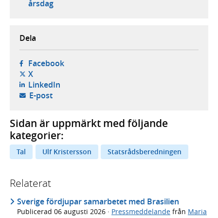
årsdag
Dela
- öppnas i ny flik, extern webbplats,
Facebook
- öppnas i ny flik, extern webbplats,
X
- öppnas i ny flik, extern webbplats,
LinkedIn
- öppnar din e-postklient,
E-post
Sidan är uppmärkt med följande
kategorier:
Tal
Ulf Kristersson
Statsrådsberedningen
Relaterat
Sverige fördjupar samarbetet med Brasilien
Publicerad
06 augusti 2026
·
Pressmeddelande
från
Maria