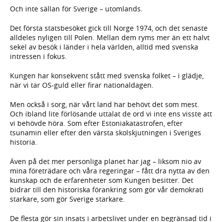
Och inte sällan för Sverige – utomlands.
Det första statsbesöket gick till Norge 1974, och det senaste
alldeles nyligen till Polen. Mellan dem ryms mer än ett halvt
sekel av besök i länder i hela världen, alltid med svenska
intressen i fokus.
Kungen har konsekvent stått med svenska folket – i glädje,
när vi tar OS-guld eller firar nationaldagen.
Men också i sorg, när vårt land har behövt det som mest.
Och ibland lite förlösande uttalat de ord vi inte ens visste att
vi behövde höra. Som efter Estoniakatastrofen, efter
tsunamin eller efter den värsta skolskjutningen i Sveriges
historia.
Även på det mer personliga planet har jag – liksom nio av
mina företrädare och våra regeringar – fått dra nytta av den
kunskap och de erfarenheter som Kungen besitter. Det
bidrar till den historiska förankring som gör vår demokrati
starkare, som gör Sverige starkare.
De flesta gör sin insats i arbetslivet under en begränsad tid i