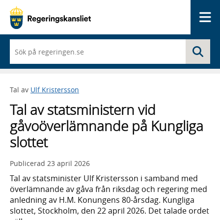
Me
När
Sö
du
börjar
skriva
så
Tal av
Ulf Kristersson
framträder
en
Tal av statsministern vid
lista
med
gåvoöverlämnande på Kungliga
sökförslag
slottet
Publicerad
23 april 2026
Tal av statsminister Ulf Kristersson i samband med
överlämnande av gåva från riksdag och regering med
anledning av H.M. Konungens 80-årsdag. Kungliga
slottet, Stockholm, den 22 april 2026. Det talade ordet