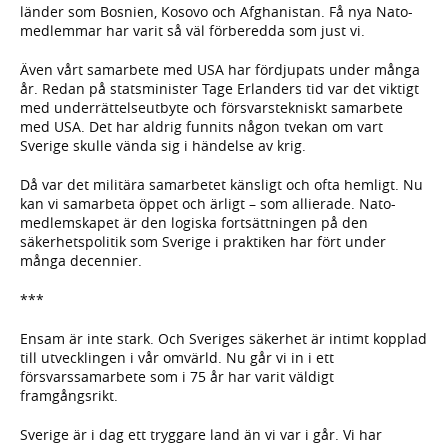
länder som Bosnien, Kosovo och Afghanistan. Få nya Nato-
medlemmar har varit så väl förberedda som just vi.
Även vårt samarbete med USA har fördjupats under många
år. Redan på statsminister Tage Erlanders tid var det viktigt
med underrättelseutbyte och försvarstekniskt samarbete
med USA. Det har aldrig funnits någon tvekan om vart
Sverige skulle vända sig i händelse av krig.
Då var det militära samarbetet känsligt och ofta hemligt. Nu
kan vi samarbeta öppet och ärligt – som allierade. Nato-
medlemskapet är den logiska fortsättningen på den
säkerhetspolitik som Sverige i praktiken har fört under
många decennier.
***
Ensam är inte stark. Och Sveriges säkerhet är intimt kopplad
till utvecklingen i vår omvärld. Nu går vi in i ett
försvarssamarbete som i 75 år har varit väldigt
framgångsrikt.
Sverige är i dag ett tryggare land än vi var i går. Vi har