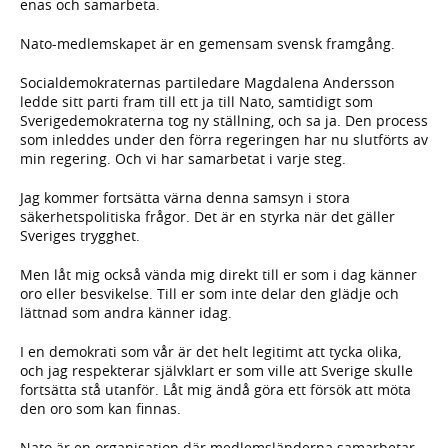
enas och samarbeta.
Nato-medlemskapet är en gemensam svensk framgång.
Socialdemokraternas partiledare Magdalena Andersson
ledde sitt parti fram till ett ja till Nato, samtidigt som
Sverigedemokraterna tog ny ställning, och sa ja. Den process
som inleddes under den förra regeringen har nu slutförts av
min regering. Och vi har samarbetat i varje steg.
Jag kommer fortsätta värna denna samsyn i stora
säkerhetspolitiska frågor. Det är en styrka när det gäller
Sveriges trygghet.
Men låt mig också vända mig direkt till er som i dag känner
oro eller besvikelse. Till er som inte delar den glädje och
lättnad som andra känner idag.
I en demokrati som vår är det helt legitimt att tycka olika,
och jag respekterar självklart er som ville att Sverige skulle
fortsätta stå utanför. Låt mig ändå göra ett försök att möta
den oro som kan finnas.
Nato är en organisation där medlemsländerna samarbetar