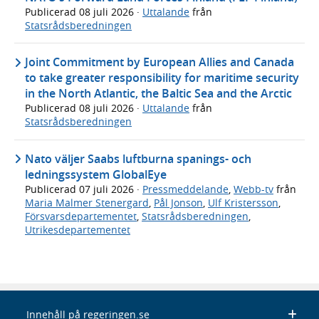
Publicerad
08 juli 2026
·
Uttalande
från
Statsrådsberedningen
Joint Commitment by European Allies and Canada
to take greater responsibility for maritime security
in the North Atlantic, the Baltic Sea and the Arctic
Publicerad
08 juli 2026
·
Uttalande
från
Statsrådsberedningen
Nato väljer Saabs luftburna spanings- och
ledningssystem GlobalEye
Publicerad
07 juli 2026
·
Pressmeddelande
,
Webb-tv
från
Maria Malmer Stenergard
,
Pål Jonson
,
Ulf Kristersson
,
Försvarsdepartementet
,
Statsrådsberedningen
,
Utrikesdepartementet
Innehåll på regeringen.se