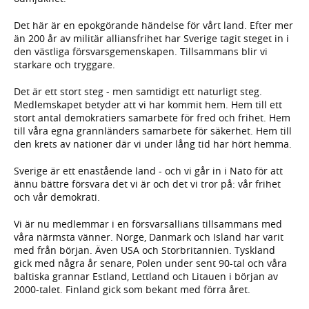
Det här är en epokgörande händelse för vårt land. Efter mer
än 200 år av militär alliansfrihet har Sverige tagit steget in i
den västliga försvarsgemenskapen. Tillsammans blir vi
starkare och tryggare.
Det är ett stort steg - men samtidigt ett naturligt steg.
Medlemskapet betyder att vi har kommit hem. Hem till ett
stort antal demokratiers samarbete för fred och frihet. Hem
till våra egna grannländers samarbete för säkerhet. Hem till
den krets av nationer där vi under lång tid har hört hemma.
Sverige är ett enastående land - och vi går in i Nato för att
ännu bättre försvara det vi är och det vi tror på: vår frihet
och vår demokrati.
Vi är nu medlemmar i en försvarsallians tillsammans med
våra närmsta vänner. Norge, Danmark och Island har varit
med från början. Även USA och Storbritannien. Tyskland
gick med några år senare, Polen under sent 90-tal och våra
baltiska grannar Estland, Lettland och Litauen i början av
2000-talet. Finland gick som bekant med förra året.