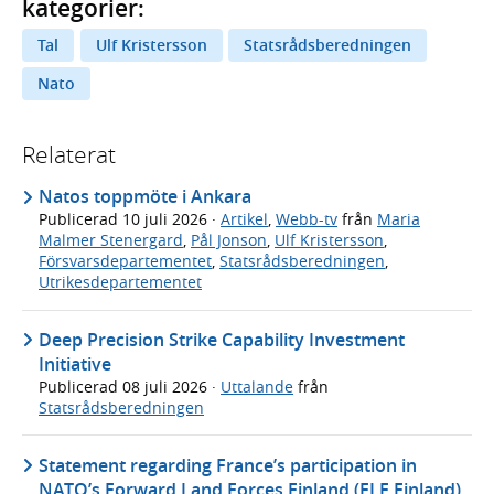
kategorier:
Tal
Ulf Kristersson
Statsrådsberedningen
Nato
Relaterat
Natos toppmöte i Ankara
Publicerad
10 juli 2026
·
Artikel
,
Webb-tv
från
Maria
Malmer Stenergard
,
Pål Jonson
,
Ulf Kristersson
,
Försvarsdepartementet
,
Statsrådsberedningen
,
Utrikesdepartementet
Deep Precision Strike Capability Investment
Initiative
Publicerad
08 juli 2026
·
Uttalande
från
Statsrådsberedningen
Statement regarding France’s participation in
NATO’s Forward Land Forces Finland (FLF Finland)