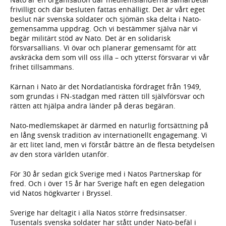
frivilligt och där besluten fattas enhälligt. Det är vårt eget
beslut när svenska soldater och sjömän ska delta i Nato-
gemensamma uppdrag. Och vi bestämmer själva när vi
begär militärt stöd av Nato. Det är en solidarisk
försvarsallians. Vi övar och planerar gemensamt för att
avskräcka dem som vill oss illa – och ytterst försvarar vi vår
frihet tillsammans.
Kärnan i Nato är det Nordatlantiska fördraget från 1949,
som grundas i FN-stadgan med rätten till självförsvar och
rätten att hjälpa andra länder på deras begäran.
Nato-medlemskapet är därmed en naturlig fortsättning på
en lång svensk tradition av internationellt engagemang. Vi
är ett litet land, men vi förstår bättre än de flesta betydelsen
av den stora världen utanför.
För 30 år sedan gick Sverige med i Natos Partnerskap för
fred. Och i över 15 år har Sverige haft en egen delegation
vid Natos högkvarter i Bryssel.
Sverige har deltagit i alla Natos större fredsinsatser.
Tusentals svenska soldater har stått under Nato-befäl i