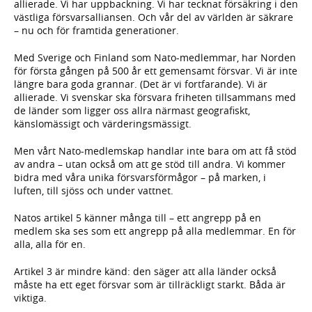
allierade. Vi har uppbackning. Vi har tecknat försäkring i den
västliga försvarsalliansen. Och vår del av världen är säkrare
– nu och för framtida generationer.
Med Sverige och Finland som Nato-medlemmar, har Norden
för första gången på 500 år ett gemensamt försvar. Vi är inte
längre bara goda grannar. (Det är vi fortfarande). Vi är
allierade. Vi svenskar ska försvara friheten tillsammans med
de länder som ligger oss allra närmast geografiskt,
känslomässigt och värderingsmässigt.
Men vårt Nato-medlemskap handlar inte bara om att få stöd
av andra – utan också om att ge stöd till andra. Vi kommer
bidra med våra unika försvarsförmågor – på marken, i
luften, till sjöss och under vattnet.
Natos artikel 5 känner många till – ett angrepp på en
medlem ska ses som ett angrepp på alla medlemmar. En för
alla, alla för en.
Artikel 3 är mindre känd: den säger att alla länder också
måste ha ett eget försvar som är tillräckligt starkt. Båda är
viktiga.