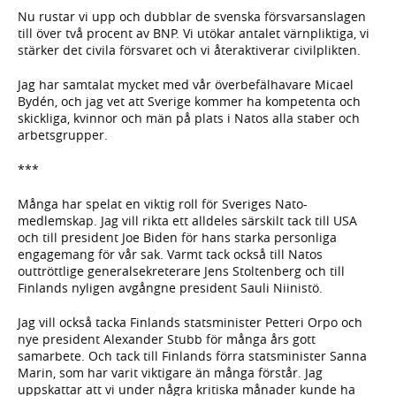
Nu rustar vi upp och dubblar de svenska försvarsanslagen
till över två procent av BNP. Vi utökar antalet värnpliktiga, vi
stärker det civila försvaret och vi återaktiverar civilplikten.
Jag har samtalat mycket med vår överbefälhavare Micael
Bydén, och jag vet att Sverige kommer ha kompetenta och
skickliga, kvinnor och män på plats i Natos alla staber och
arbetsgrupper.
***
Många har spelat en viktig roll för Sveriges Nato-
medlemskap. Jag vill rikta ett alldeles särskilt tack till USA
och till president Joe Biden för hans starka personliga
engagemang för vår sak. Varmt tack också till Natos
outtröttlige generalsekreterare Jens Stoltenberg och till
Finlands nyligen avgångne president Sauli Niinistö.
Jag vill också tacka Finlands statsminister Petteri Orpo och
nye president Alexander Stubb för många års gott
samarbete. Och tack till Finlands förra statsminister Sanna
Marin, som har varit viktigare än många förstår. Jag
uppskattar att vi under några kritiska månader kunde ha