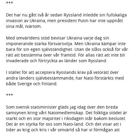
***
Det har nu gått två år sedan Ryssland inledde sin fullskaliga
invasion av Ukraina, men president Putin har inte uppnått
sina mål, tvärtom.
Med omvärldens stöd bevisar Ukraina varje dag sin
imponerande starka försvarsvilja. Men Ukraina kämpar inte
bara för sin egen självständighet. Utan de slåss också för vår
rätt att bestämma över vår framtid. För allas rätt att inte bli
invaderade och förtryckta av länder som Ryssland.
I stället för att acceptera Rysslands krav på vetorätt över
andra länders självbestämmande, har Nato förstärkts med
både Sverige och Finland.
***
Som svensk statsminister gläds jag idag över den breda
samsynen kring vårt Natomedlemskap. Det folkliga stödet är
starkt och en stor majoritet i riksdagen står bakom beslutet.
Det är en styrka för oss som Nato-land. Och det visar att i
tider av krig och kris i vår omvärld så har vi förmågan att