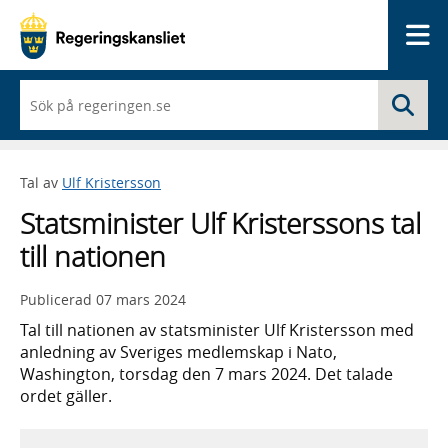
Me
När
Sö
du
börjar
skriva
så
Tal av
Ulf Kristersson
framträder
en
Statsminister Ulf Kristerssons tal
lista
med
till nationen
sökförslag
Publicerad
07 mars 2024
Tal till nationen av statsminister Ulf Kristersson med
anledning av Sveriges medlemskap i Nato,
Washington, torsdag den 7 mars 2024. Det talade
ordet gäller.