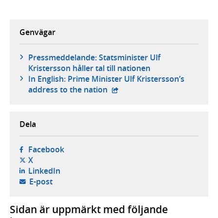
Genvägar
Pressmeddelande: Statsminister Ulf
Kristersson håller tal till nationen
In English: Prime Minister Ulf Kristersson’s
- extern webbplats,
address to the nation
Dela
- öppnas i ny flik, extern webbplats,
Facebook
- öppnas i ny flik, extern webbplats,
X
- öppnas i ny flik, extern webbplats,
LinkedIn
- öppnar din e-postklient,
E-post
Sidan är uppmärkt med följande