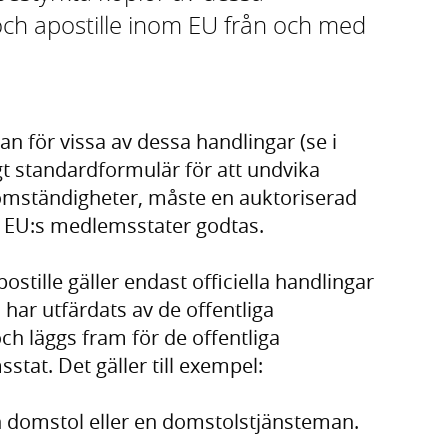
och apostille inom EU från och med
n för vissa av dessa handlingar (se i
igt standardformulär för att undvika
 omständigheter, måste en auktoriserad
v EU:s medlemsstater godtas.
stille gäller endast officiella handlingar
har utfärdats av de offentliga
h läggs fram för de offentliga
at. Det gäller till exempel:
n domstol eller en domstolstjänsteman.