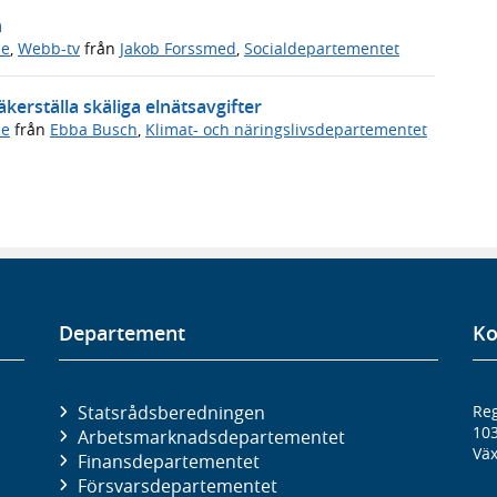
n
de
,
Webb-tv
från
Jakob Forssmed
,
Socialdepartementet
kerställa skäliga elnätsavgifter
de
från
Ebba Busch
,
Klimat- och näringslivsdepartementet
Departement
Ko
Statsrådsberedningen
Reg
10
Arbetsmarknads­departementet
Väx
Finans­departementet
Försvars­departementet