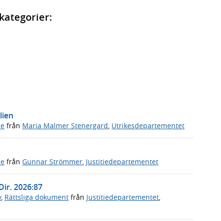
kategorier:
lien
de
från
Maria Malmer Stenergard
,
Utrikesdepartementet
de
från
Gunnar Strömmer
,
Justitiedepartementet
Dir. 2026:87
v
,
Rättsliga dokument
från
Justitiedepartementet
,