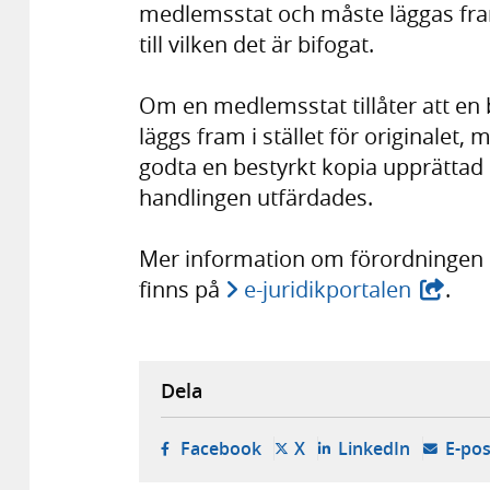
medlemsstat och måste läggas fra
till vilken det är bifogat.
Om en medlemsstat tillåter att en b
läggs fram i stället för originale
godta en bestyrkt kopia upprättad 
handlingen utfärdades.
Mer information om förordningen 
finns på
e-juridikportalen
.
Dela
- öppnas i ny flik, extern w
- öppnas i ny flik, ext
- öppnas i
Facebook
X
LinkedIn
E-pos