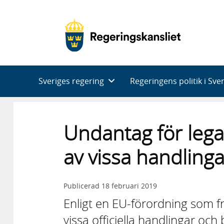
Huvudnavigering
Sveriges regering
Regeringens politik i Sve
Undantag för legal
av vissa handling
Publicerad
18 februari 2019
Enligt en EU-förordning som f
vissa officiella handlingar och