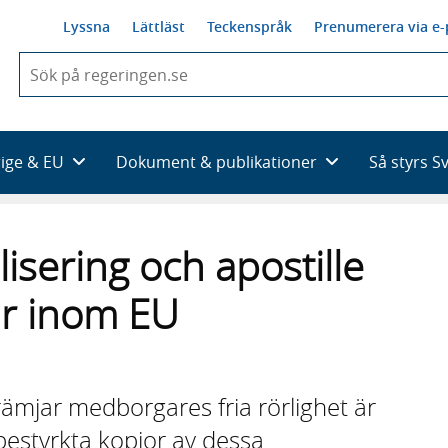
Lyssna
Lättläst
Teckenspråk
Prenumerera via e-
När
du
börjar
skriva
så
rige & EU
Dokument & publikationer
Så styrs S
framträder
en
lista
med
isering och apostille
sökförslag
ar inom EU
rämjar medborgares fria rörlighet är
 bestyrkta kopior av dessa