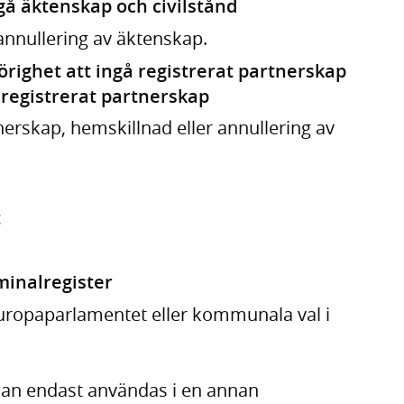
gå äktenskap och civilstånd
annullering av äktenskap.
örighet att ingå registrerat partnerskap
 registrerat partnerskap
nerskap, hemskillnad eller annullering av
t
minalregister
l Europaparlamentet eller kommunala val i
 kan endast användas i en annan