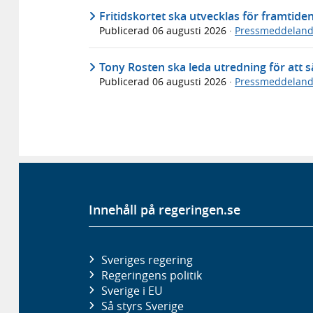
Fritidskortet ska utvecklas för framtide
Publicerad
06 augusti 2026
·
Pressmeddelan
Tony Rosten ska leda utredning för att sä
Publicerad
06 augusti 2026
·
Pressmeddelan
Innehåll på regeringen.se
Sveriges regering
Regeringens politik
Sverige i EU
Så styrs Sverige