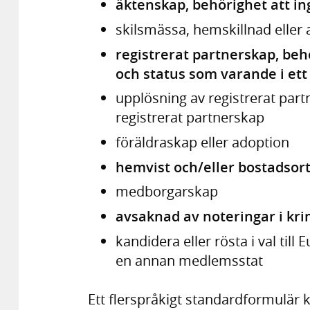
äktenskap, behörighet att in
skilsmässa, hemskillnad eller 
registrerat partnerskap, beh
och status som varande i ett
upplösning av registrerat part
registrerat partnerskap
föräldraskap eller adoption
hemvist och/eller bostadsor
medborgarskap
avsaknad av noteringar i kri
kandidera eller rösta i val til
en annan medlemsstat
Ett flerspråkigt standardformulär