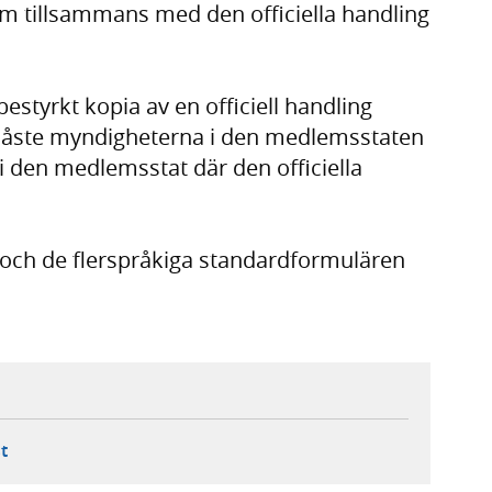
m tillsammans med den officiella handling
estyrkt kopia av en officiell handling
t, måste myndigheterna i den medlemsstaten
i den medlemsstat där den officiella
och de flerspråkiga standardformulären
ebbplats,
ern webbplats,
 ny flik, extern webbplats,
- öppnar din e-postklient,
t