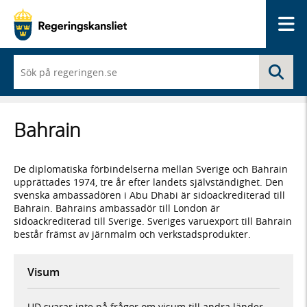
Me
När
Sö
du
börjar
skriva
så
Bahrain
framträder
en
lista
med
De diplomatiska förbindelserna mellan Sverige och Bahrain
sökförslag
upprättades 1974, tre år efter landets självständighet. Den
svenska ambassadören i Abu Dhabi är sidoackrediterad till
Bahrain. Bahrains ambassadör till London är
sidoackrediterad till Sverige. Sveriges varuexport till Bahrain
består främst av järnmalm och verkstadsprodukter.
Visum
UD svarar inte på frågor om visum till andra länder.