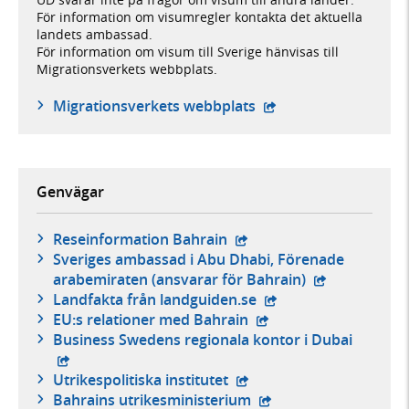
För information om visumregler kontakta det aktuella
landets ambassad.
För information om visum till Sverige hänvisas till
Migrationsverkets webbplats.
- öppnas i ny flik, ex
Migrationsverkets webbplats
Genvägar
- extern webbplats,
Reseinformation Bahrain
Sveriges ambassad i Abu Dhabi, Förenade
- extern webb
arabemiraten (ansvarar för Bahrain)
- extern webbplats,
Landfakta från landguiden.se
- extern webbplats,
EU:s relationer med Bahrain
- extern
Business Swedens regionala kontor i Dubai
- extern webbplats,
Utrikespolitiska institutet
- extern webbplats,
Bahrains utrikesministerium