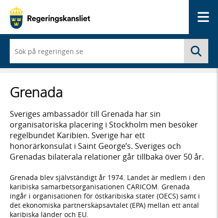
Me
När
Sö
du
börjar
skriva
så
Grenada
framträder
en
lista
Sveriges ambassadör till Grenada har sin
med
organisatoriska placering i Stockholm men besöker
sökförslag
regelbundet Karibien. Sverige har ett
honorärkonsulat i Saint George’s. Sveriges och
Grenadas bilaterala relationer går tillbaka över 50 år.
Grenada blev självständigt år 1974. Landet är medlem i den
karibiska samarbetsorganisationen CARICOM. Grenada
ingår i organisationen för östkaribiska stater (OECS) samt i
det ekonomiska partnerskapsavtalet (EPA) mellan ett antal
karibiska länder och EU.