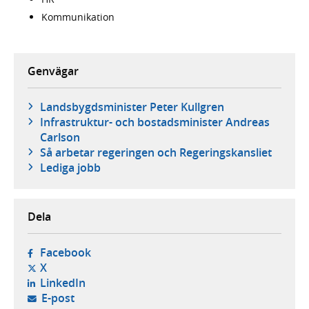
Kommunikation
Genvägar
Landsbygdsminister Peter Kullgren
Infrastruktur- och bostadsminister Andreas
Carlson
Så arbetar regeringen och Regeringskansliet
Lediga jobb
Dela
- öppnas i ny flik, extern webbplats,
Facebook
- öppnas i ny flik, extern webbplats,
X
- öppnas i ny flik, extern webbplats,
LinkedIn
- öppnar din e-postklient,
E-post