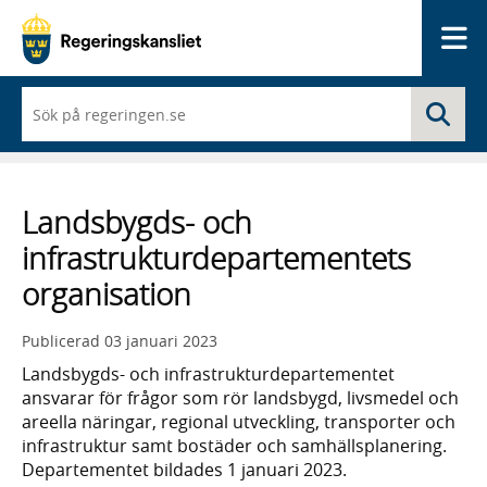
Me
När
Sö
du
börjar
skriva
så
framträder
Landsbygds- och
en
lista
infrastrukturdepartementets
med
sökförslag
organisation
Publicerad
03 januari 2023
Landsbygds- och infrastrukturdepartementet
ansvarar för frågor som rör landsbygd, livsmedel och
areella näringar, regional utveckling, transporter och
infrastruktur samt bostäder och samhällsplanering.
Departementet bildades 1 januari 2023.