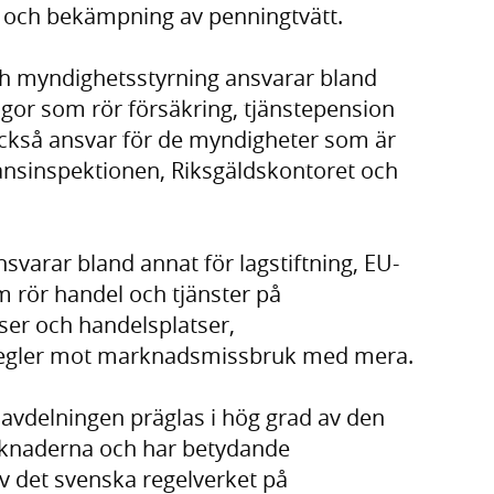
tet och bekämpning av penningtvätt.
ch myndighetsstyrning ansvarar bland
rågor som rör försäkring, tjänstepension
ckså ansvar för de myndigheter som är
ansinspektionen, Riksgäldskontoret och
arar bland annat för lagstiftning, EU-
m rör handel och tjänster på
er och handelsplatser,
 regler mot marknadsmissbruk med mera.
delningen präglas i hög grad av den
rknaderna och har betydande
 av det svenska regelverket på