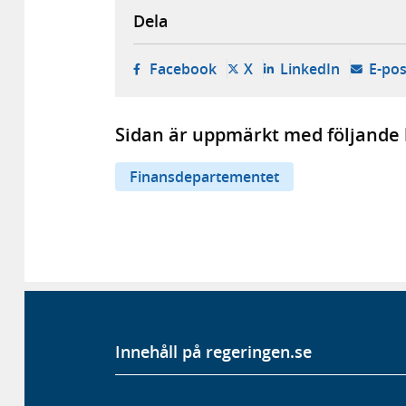
Dela
- öppnas i ny flik, extern w
- öppnas i ny flik, ext
- öppnas i
Facebook
X
LinkedIn
E-pos
Sidan är uppmärkt med följande 
Finansdepartementet
Innehåll på regeringen.se