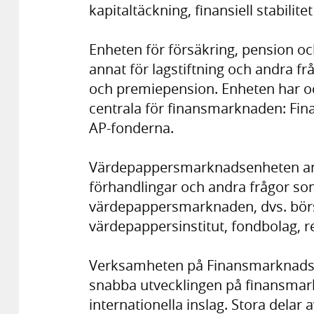
kapitaltäckning, finansiell stabili
Enheten för försäkring, pension o
annat för lagstiftning och andra f
och premiepension. Enheten har o
centrala för finansmarknaden: Fin
AP-fonderna.
Värdepappersmarknadsenheten ansv
förhandlingar och andra frågor so
värdepappersmarknaden, dvs. börs
värdepappersinstitut, fondbolag,
Verksamheten på Finansmarknadsav
snabba utvecklingen på finansma
internationella inslag. Stora delar