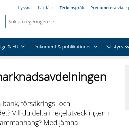
Lyssna
Lättläst
Teckenspråk
Prenumerera via e-
När
du
börjar
skriva
så
rige & EU
Dokument & publikationer
Så styrs S
framträder
en
lista
med
marknadsavdelningen
sökförslag
 bank, försäkrings- och
Vill du delta i regelutvecklingen i
a sammanhang? Med jämna