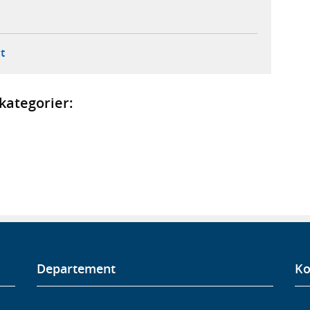
ebbplats,
ern webbplats,
 ny flik, extern webbplats,
- öppnar din e-postklient,
t
kategorier:
Departement
Ko