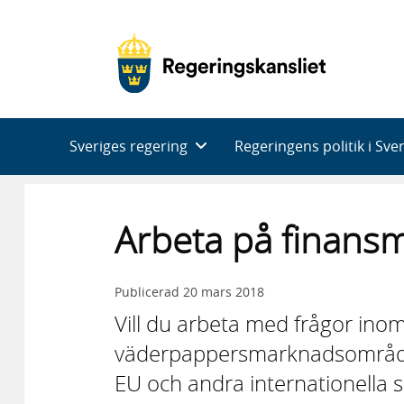
Huvudnavigering
Sveriges regering
Regeringens politik i Sve
Arbeta på finans
Publicerad
20 mars 2018
Vill du arbeta med frågor inom
väderpappersmarknadsområdet? 
EU och andra internationell