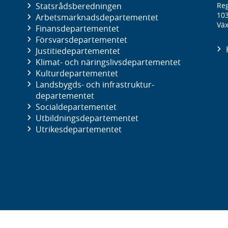
Statsrådsberedningen
Reg
10
Arbetsmarknads­departementet
Väx
Finans­departementet
Försvars­departementet
Justitie­departementet
Klimat- och näringslivs­departementet
Kultur­departementet
Landsbygds- och infrastruktur­
departementet
Social­departementet
Utbildnings­departementet
Utrikes­departementet