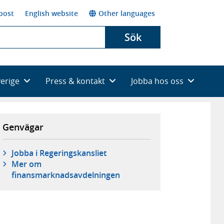
post
English website
Other languages
Sök
verige
Press & kontakt
Jobba hos oss
Genvägar
Jobba i Regeringskansliet
Mer om
finansmarknadsavdelningen