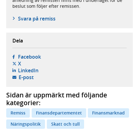
anledning av remissen finns med i underlaget för de
beslut som följer efter remissen.
Svara på remiss
Dela
- öppnas i ny flik, extern webbplats,
Facebook
- öppnas i ny flik, extern webbplats,
X
- öppnas i ny flik, extern webbplats,
LinkedIn
- öppnar din e-postklient,
E-post
Sidan är uppmärkt med följande
kategorier:
Remiss
Finansdepartementet
Finansmarknad
Näringspolitik
Skatt och tull