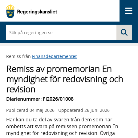
Me
När
Sö
du
börjar
skriva
så
Remiss från
Finansdepartementet
framträder
en
Remiss av promemorian En
lista
med
myndighet för redovisning och
sökförslag
revision
Diarienummer: Fi2026/01008
Publicerad
04 maj 2026
Uppdaterad
26 juni 2026
Här kan du ta del av svaren från dem som har
ombetts att svara på remissen promemorian En
myndighet för redovisning och revision. Övriga