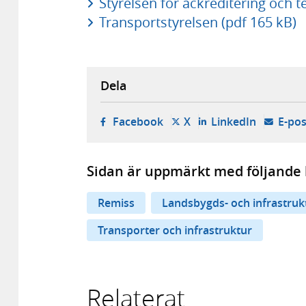
Styrelsen för ackreditering och t
Transportstyrelsen (pdf 165 kB)
Dela
- öppnas i ny flik, extern w
- öppnas i ny flik, ext
- öppnas i
Facebook
X
LinkedIn
E-pos
Sidan är uppmärkt med följande 
Remiss
Landsbygds- och infrastru
Transporter och infrastruktur
Relaterat