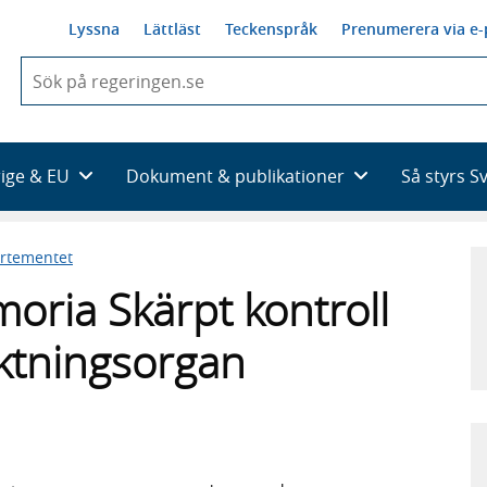
Lyssna
Lättläst
Teckenspråk
Prenumerera via e-
När
du
börjar
skriva
så
rige & EU
Dokument & publikationer
Så styrs S
framträder
en
lista
artementet
med
sökförslag
ria Skärpt kontroll
iktningsorgan