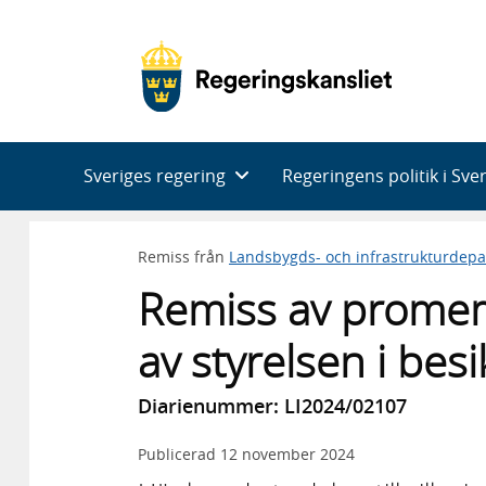
Huvudnavigering
Sveriges regering
Regeringens politik i Sve
Remiss från
Landsbygds- och infrastrukturdep
Remiss av promemo
av styrelsen i bes
Diarienummer: LI2024/02107
Publicerad
12 november 2024