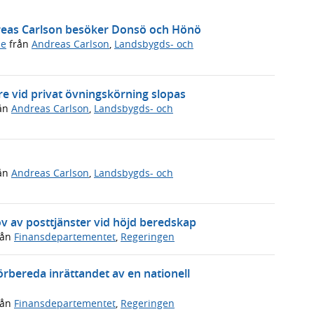
dreas Carlson besöker Donsö och Hönö
de
från
Andreas Carlson
,
Landsbygds- och
e vid privat övningskörning slopas
ån
Andreas Carlson
,
Landsbygds- och
ån
Andreas Carlson
,
Landsbygds- och
v av posttjänster vid höjd beredskap
rån
Finansdepartementet
,
Regeringen
förbereda inrättandet av en nationell
rån
Finansdepartementet
,
Regeringen