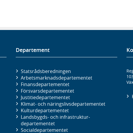
Departement
Ko
Statsrådsberedningen
Reg
10
Arbetsmarknads­departementet
Väx
Finans­departementet
Försvars­departementet
Justitie­departementet
Klimat- och näringslivs­departementet
Kultur­departementet
Landsbygds- och infrastruktur­
departementet
Social­departementet