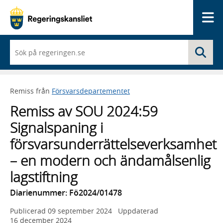
Me
När
Sö
du
börjar
skriva
så
Remiss från
Försvarsdepartementet
framträder
en
Remiss av SOU 2024:59
lista
med
Signalspaning i
sökförslag
försvarsunderrättelseverksamhet
– en modern och ändamålsenlig
lagstiftning
Diarienummer: Fö2024/01478
Publicerad
09 september 2024
Uppdaterad
16 december 2024