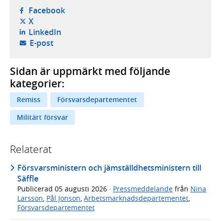
- öppnas i ny flik, extern webbplats,
Facebook
- öppnas i ny flik, extern webbplats,
X
- öppnas i ny flik, extern webbplats,
LinkedIn
- öppnar din e-postklient,
E-post
Sidan är uppmärkt med följande
kategorier:
Remiss
Försvarsdepartementet
Militärt försvar
Relaterat
Försvarsministern och jämställdhetsministern till
Säffle
Publicerad
05 augusti 2026
·
Pressmeddelande
från
Nina
Larsson
,
Pål Jonson
,
Arbetsmarknadsdepartementet
,
Försvarsdepartementet