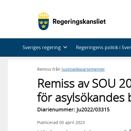
Huvudnavigering
Sveriges regering
Regeringens politik i Sve
Remiss från
Justitiedepartementet
Remiss av SOU 20
för asylsökandes
Diarienummer: Ju2022/03315
Publicerad
05 april 2023