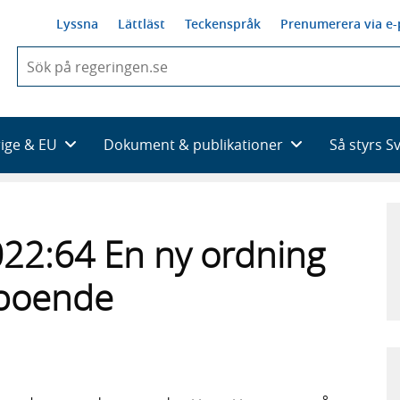
Lyssna
Lättläst
Teckenspråk
Prenumerera via e-
När
du
börjar
skriva
så
rige & EU
Dokument & publikationer
Så styrs S
framträder
en
lista
med
sökförslag
22:64 En ny ordning
 boende