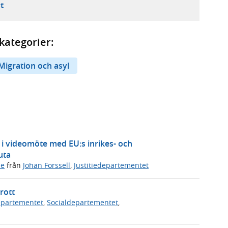
ebbplats,
ern webbplats,
 ny flik, extern webbplats,
- öppnar din e-postklient,
t
kategorier:
Migration och asyl
 i videomöte med EU:s inrikes- och
uta
de
från
Johan Forssell
,
Justitiedepartementet
rott
departementet
,
Socialdepartementet
,