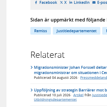
- öppnas i ny flik, extern w
- öppnas i ny flik, ext
- öppnas i
Facebook
X
LinkedIn
E-pos
Sidan är uppmärkt med följande 
Remiss
Justitiedepartementet
Relaterat
Migrationsminister Johan Forssell deltar
migrationsministrar om situationen i Ce
Publicerad
04 augusti 2026
·
Pressmeddelan
Uppföljning av strategin Barriärer mot b
Publicerad
10 juli 2026
·
Artikel
från
Justitie
Utbildningsdepartementet