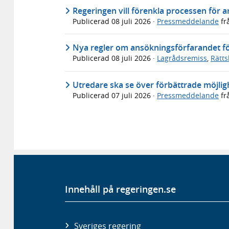
Regeringen vill förenkla processen för 
Publicerad
08 juli 2026
·
Pressmeddelande
fr
Nya regler om ansökningsförfarandet för
Publicerad
08 juli 2026
·
Lagrådsremiss
,
Rätt
Utredare ska se över förbättrade möjligh
Publicerad
07 juli 2026
·
Pressmeddelande
fr
Innehåll på regeringen.se
Sveriges regering