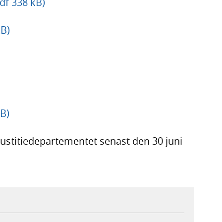
df 338 kB)
B)
B)
ustitie­departe­mentet senast den 30 juni