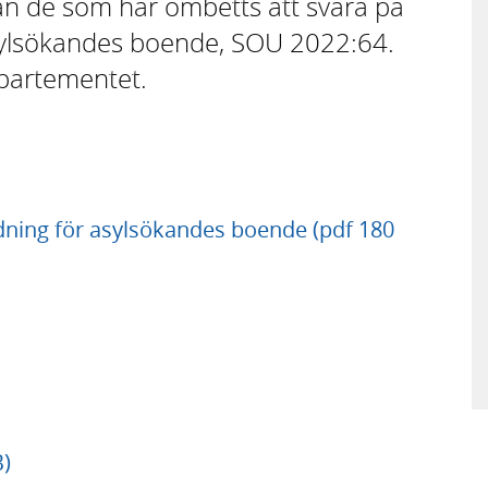
rån de som har ombetts att svara på
syl­sökandes boende, SOU 2022:64.
epartementet.
ning för asylsökandes boende (pdf 180
)