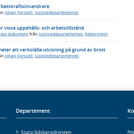
arbetskraftsinvandrare
ån
Johan Forssell
,
Justitiedepartementet
 vissa uppehålls- och arbetstillstånd
sliga dokument
från
Justitiedepartementet
,
Regeringen
eter att verkställa utvisning på grund av brott
ån
Johan Forssell
,
Justitiedepartementet
Departement
Ko
Statsrådsberedningen
Reg