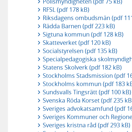
Polismyndigheten (pdf 75 kB)
RFSL (pdf 178 kB)
Riksdagens ombudsmän (pdf 111
Rädda Barnen (pdf 223 kB)
Sigtuna kommun (pdf 128 kB)
Skatteverket (pdf 120 kB)
Socialstyrelsen (pdf 135 kB)
Specialpedagogiska skolmyndighe
Statens Skolverk (pdf 182 kB)
Stockholms Stadsmission (pdf 1
Stockholms kommun (pdf 183 k
Sundsvalls Tingsrätt (pdf 100 kB)
Svenska Röda Korset (pdf 235 kB
Sveriges advokatsamfund (pdf 1
Sveriges Kommuner och Regioner
Sveriges kristna råd (pdf 293 kB)