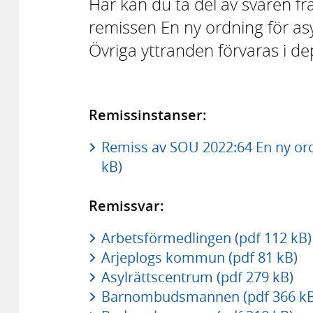
Här kan du ta del av svaren f
remissen En ny ordning för a
Övriga yttranden förvaras i d
Remissinstanser:
Remiss av SOU 2022:64 En ny ord
kB)
Remissvar:
Arbetsförmedlingen (pdf 112 kB)
Arjeplogs kommun (pdf 81 kB)
Asylrättscentrum (pdf 279 kB)
Barnombudsmannen (pdf 366 kB