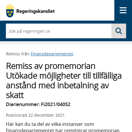
Me
När
Sö
du
börjar
skriva
så
Remiss från
Finansdepartementet
framträder
en
Remiss av promemorian
lista
med
Utökade möjligheter till tillfälliga
sökförslag
anstånd med inbetalning av
skatt
Diarienummer: Fi2021/04052
Publicerad
22 december 2021
Här kan du ta del av vilka instanser som
Finansdepartementet har remitterat promemorian