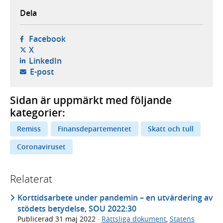
Dela
- öppnas i ny flik, extern webbplats,
Facebook
- öppnas i ny flik, extern webbplats,
X
- öppnas i ny flik, extern webbplats,
LinkedIn
- öppnar din e-postklient,
E-post
Sidan är uppmärkt med följande
kategorier:
Remiss
Finansdepartementet
Skatt och tull
Coronaviruset
Relaterat
Korttidsarbete under pandemin – en utvärdering av
stödets betydelse, SOU 2022:30
Publicerad
31 maj 2022
·
Rättsliga dokument
,
Statens