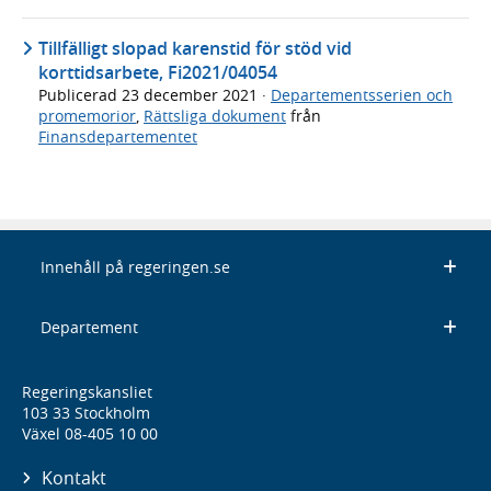
Tillfälligt slopad karenstid för stöd vid
korttidsarbete, Fi2021/04054
Publicerad
23 december 2021
·
Departementsserien och
promemorior
,
Rättsliga dokument
från
Finansdepartementet
Innehåll på regeringen.se
Departement
Regeringskansliet
103 33 Stockholm
Växel 08-405 10 00
Kontakt