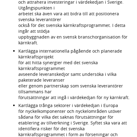
och attrahera investeringar i värdekedjan i Sverige.
Utgångspunkten i
arbetet ska även vara att bidra till att positionera
svenska leverantörer
också för det svenska kärnkraftsprogrammet. I detta
ingår att stödja
uppbyggnaden av en svensk branschorganisation för
kärnkraft.
Kartlägga internationella pågående och planerade
kärnkraftsprojekt
för att hitta synergier med det svenska
kärnkraftsprogrammet
avseende leveranskedjor samt undersöka i vilka
paketerade leveranser
eller genom partnerskap som svenska leverantörer
tillsammans har
förutsättningar att ingå i värdekedjan för ny kärnkraft.
Kartlägga trånga sektorer i värdekedjan i Europa
för nyckelkomponenter och nyckelområden utöver
sådana för vilka det saknas förutsättningar för
etablering av tillverkning i Sverige. Syftet ska vara att
identifiera risker för det svenska
kärnkraftsprogrammet i form av förseningar och