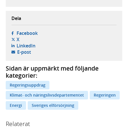
Dela
- öppnas i ny flik, extern webbplats,
Facebook
- öppnas i ny flik, extern webbplats,
X
- öppnas i ny flik, extern webbplats,
LinkedIn
- öppnar din e-postklient,
E-post
Sidan är uppmärkt med följande
kategorier:
Regeringsuppdrag
Klimat- och näringslivsdepartementet
Regeringen
Energi
Sveriges elförsörjning
Relaterat