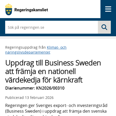
Me
När
Sö
du
börjar
skriva
så
Regeringsuppdrag från
Klimat- och
framträder
näringslivsdepartementet
en
lista
Uppdrag till Business Sweden
med
sökförslag
att främja en nationell
värdekedja för kärnkraft
Diarienummer: KN2026/00310
Publicerad
13 februari 2026
Regeringen ger Sveriges export- och investeringsråd
(Business Sweden) i uppdrag att främja den svenska