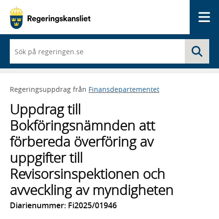
Me
När
Sö
du
börjar
skriva
så
Regeringsuppdrag från
Finansdepartementet
framträder
en
Uppdrag till
lista
med
Bokföringsnämnden att
sökförslag
förbereda överföring av
uppgifter till
Revisorsinspektionen och
avveckling av myndigheten
Diarienummer: Fi2025/01946