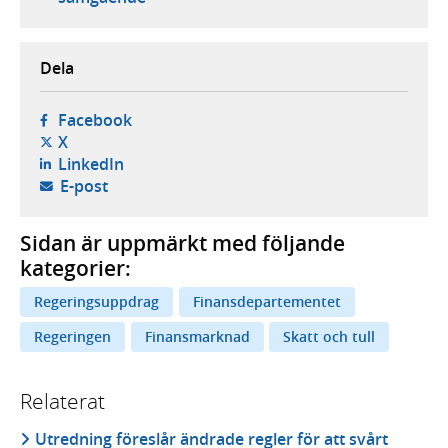
Dela
- öppnas i ny flik, extern webbplats,
Facebook
- öppnas i ny flik, extern webbplats,
X
- öppnas i ny flik, extern webbplats,
LinkedIn
- öppnar din e-postklient,
E-post
Sidan är uppmärkt med följande
kategorier:
Regeringsuppdrag
Finansdepartementet
Regeringen
Finansmarknad
Skatt och tull
Relaterat
Utredning föreslår ändrade regler för att svårt