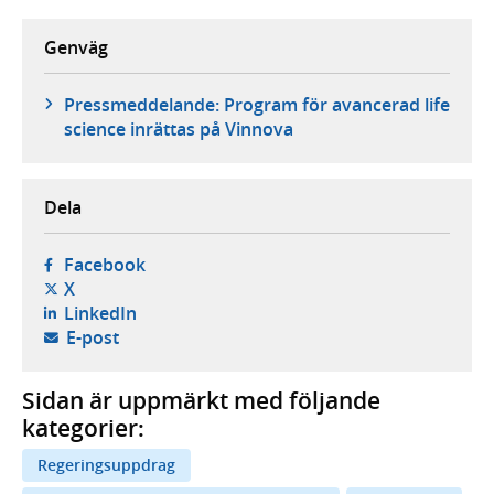
Genväg
Pressmeddelande: Program för avancerad life
science inrättas på Vinnova
Dela
- öppnas i ny flik, extern webbplats,
Facebook
- öppnas i ny flik, extern webbplats,
X
- öppnas i ny flik, extern webbplats,
LinkedIn
- öppnar din e-postklient,
E-post
Sidan är uppmärkt med följande
kategorier:
Regeringsuppdrag