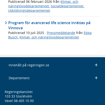
Publicerad
06 februari 2026
från
Klimat- och
näringslivsdepartementet
,
Socialdepartementet
,
Utbildningsdepartementet
Program för avancerad life science inrättas på
Vinnova
Publicerad
10 juli 2025
·
Pressmeddelande
från
Ebba
Busch
,
Klimat- och näringslivsdepartementet
Innehåll på regeringen.se
Departement
Regeringskansliet
103 33 Stockholm
Växel 08-405 10 00