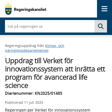
Me
När
Sö
du
börjar
skriva
så
Regeringsuppdrag från
Klimat- och
framträder
näringslivsdepartementet
en
lista
Uppdrag till Verket för
med
sökförslag
innovationssystem att inrätta ett
program för avancerad life
science
Diarienummer: KN2025/01485
Publicerad
11 juli 2025
Regeringen ger Verket för innovationssystem