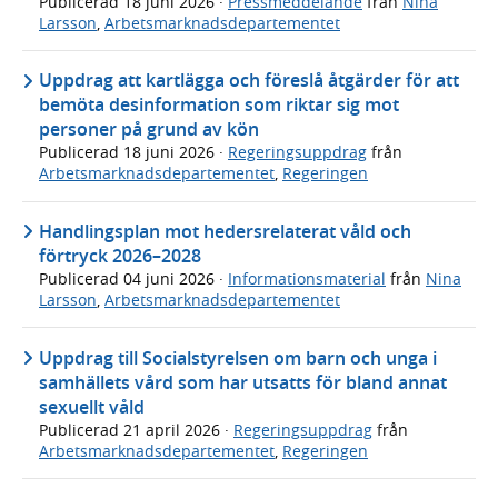
Publicerad
18 juni 2026
·
Pressmeddelande
från
Nina
Larsson
,
Arbetsmarknadsdepartementet
Uppdrag att kartlägga och föreslå åtgärder för att
bemöta desinformation som riktar sig mot
personer på grund av kön
Publicerad
18 juni 2026
·
Regeringsuppdrag
från
Arbetsmarknadsdepartementet
,
Regeringen
Handlingsplan mot hedersrelaterat våld och
förtryck 2026–2028
Publicerad
04 juni 2026
·
Informationsmaterial
från
Nina
Larsson
,
Arbetsmarknadsdepartementet
Uppdrag till Socialstyrelsen om barn och unga i
samhällets vård som har utsatts för bland annat
sexuellt våld
Publicerad
21 april 2026
·
Regeringsuppdrag
från
Arbetsmarknadsdepartementet
,
Regeringen