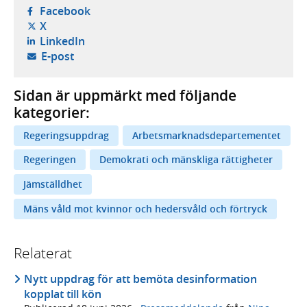
- öppnas i ny flik, extern webbplats,
Facebook
- öppnas i ny flik, extern webbplats,
X
- öppnas i ny flik, extern webbplats,
LinkedIn
- öppnar din e-postklient,
E-post
Sidan är uppmärkt med följande
kategorier:
Regeringsuppdrag
Arbetsmarknadsdepartementet
Regeringen
Demokrati och mänskliga rättigheter
Jämställdhet
Mäns våld mot kvinnor och hedersvåld och förtryck
Relaterat
Nytt uppdrag för att bemöta desinformation
kopplat till kön