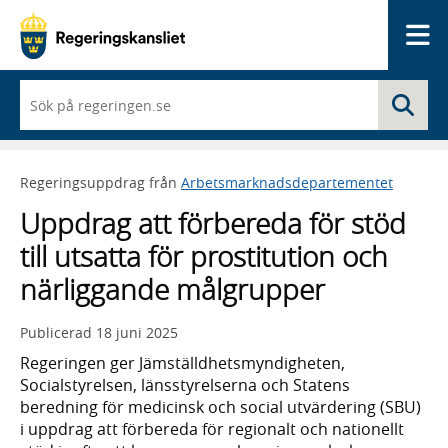
Me
När
Sö
du
börjar
skriva
så
Regeringsuppdrag från
Arbetsmarknadsdepartementet
framträder
en
Uppdrag att förbereda för stöd
lista
med
till utsatta för prostitution och
sökförslag
närliggande målgrupper
Publicerad
18 juni 2025
Regeringen ger Jämställdhetsmyndigheten,
Socialstyrelsen, länsstyrelserna och Statens
beredning för medicinsk och social utvärdering (SBU)
i uppdrag att förbereda för regionalt och nationellt