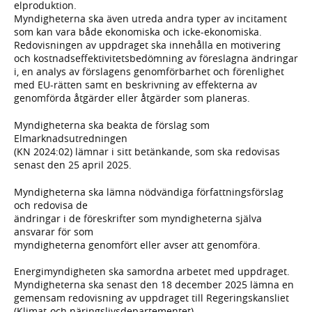
elproduktion.
Myndigheterna ska även utreda andra typer av incitament
som kan vara både ekonomiska och icke-ekonomiska.
Redovisningen av uppdraget ska innehålla en motivering
och kostnadseffektivitetsbedömning av föreslagna ändringar
i, en analys av förslagens genomförbarhet och förenlighet
med EU-rätten samt en beskrivning av effekterna av
genomförda åtgärder eller åtgärder som planeras.
Myndigheterna ska beakta de förslag som
Elmarknadsutredningen
(KN 2024:02) lämnar i sitt betänkande, som ska redovisas
senast den 25 april 2025.
Myndigheterna ska lämna nödvändiga författningsförslag
och redovisa de
ändringar i de föreskrifter som myndigheterna själva
ansvarar för som
myndigheterna genomfört eller avser att genomföra.
Energimyndigheten ska samordna arbetet med uppdraget.
Myndigheterna ska senast den 18 december 2025 lämna en
gemensam redovisning av uppdraget till Regeringskansliet
(Klimat-och näringslivsdepartementet).