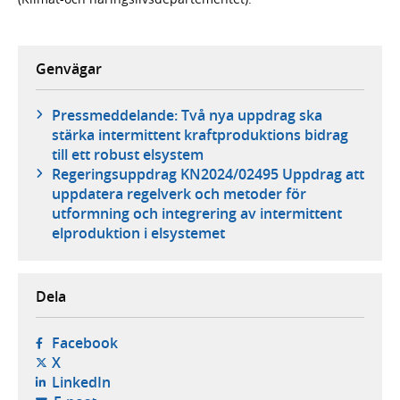
Genvägar
Pressmeddelande: Två nya uppdrag ska
stärka intermittent kraftproduktions bidrag
till ett robust elsystem
Regeringsuppdrag KN2024/02495 Uppdrag att
uppdatera regelverk och metoder för
utformning och integrering av intermittent
elproduktion i elsystemet
Dela
- öppnas i ny flik, extern webbplats,
Facebook
- öppnas i ny flik, extern webbplats,
X
- öppnas i ny flik, extern webbplats,
LinkedIn