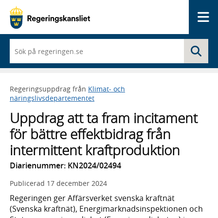
Me
När
Sö
du
börjar
skriva
så
Regeringsuppdrag från
Klimat- och
framträder
näringslivsdepartementet
en
lista
Uppdrag att ta fram incitament
med
sökförslag
för bättre effektbidrag från
intermittent kraftproduktion
Diarienummer: KN2024/02494
Publicerad
17 december 2024
Regeringen ger Affärsverket svenska kraftnät
(Svenska kraftnät), Energimarknadsinspektionen och