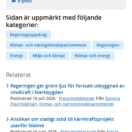
- öppnar din e-postklient,
E-post
Sidan är uppmärkt med följande
kategorier:
Regeringsuppdrag
Klimat- och näringslivsdepartementet
Regeringen
Energi
Miljö och klimat
Klimat och energi
Relaterat
Regeringen ger grönt ljus för fortsatt utbyggnad av
vindkraft i Markbygden
Publicerad
16 juli 2026
·
Pressmeddelande
från
Romina
Pourmokhtari
,
Klimat- och näringslivsdepartementet
Ansökan om statligt stöd till kärnkraftsprojekt
utanför Malmö
Publicerad
16 juni 2026
·
Pressmeddelande
från
Niklas