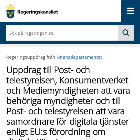
Me
När
Sö
du
börjar
skriva
så
Regeringsuppdrag från
Finansdepartementet
framträder
en
Uppdrag till Post- och
lista
med
telestyrelsen, Konsumentverket
sökförslag
och Mediemyndigheten att vara
behöriga myndigheter och till
Post- och telestyrelsen att vara
samordnare för digitala tjänster
enligt EU:s förordning om