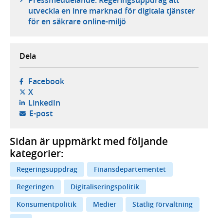
utveckla en inre marknad för digitala tjänster
för en säkrare online-miljö
Dela
- öppnas i ny flik, extern webbplats,
Facebook
- öppnas i ny flik, extern webbplats,
X
- öppnas i ny flik, extern webbplats,
LinkedIn
- öppnar din e-postklient,
E-post
Sidan är uppmärkt med följande
kategorier:
Regeringsuppdrag
Finansdepartementet
Regeringen
Digitaliseringspolitik
Konsumentpolitik
Medier
Statlig förvaltning