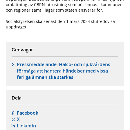
omfattning av CBRN-utrustning som bör finnas i kommuner
och regioner samt i lager som staten ansvarar för.
Socialstyrelsen ska senast den 1 mars 2024 slutredovisa
uppdraget.
Genvägar
Pressmeddelande: Hälso- och sjukvårdens
förmåga att hantera händelser med vissa
farliga ämnen ska stärkas
Dela
- öppnas i ny flik, extern webbplats,
Facebook
- öppnas i ny flik, extern webbplats,
X
- öppnas i ny flik, extern webbplats,
LinkedIn