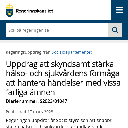
Me
När
Sö
du
börjar
skriva
så
Regeringsuppdrag från
Socialdepartementet
framträder
en
Uppdrag att skyndsamt stärka
lista
med
hälso- och sjukvårdens förmåga
sökförslag
att hantera händelser med vissa
farliga ämnen
Diarienummer: S2023/01047
Publicerad
17 mars 2023
Regeringen uppdrar åt Socialstyrelsen att snabbt
stärka hälso- och sjukvårdens grundläggande