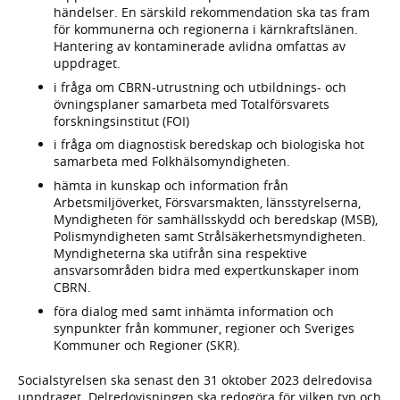
händelser. En särskild rekommendation ska tas fram
för kommunerna och regionerna i kärnkraftslänen.
Hantering av kontaminerade avlidna omfattas av
uppdraget.
i fråga om CBRN-utrustning och utbildnings- och
övningsplaner samarbeta med Totalförsvarets
forskningsinstitut (FOI)
i fråga om diagnostisk beredskap och biologiska hot
samarbeta med Folkhälsomyndigheten.
hämta in kunskap och information från
Arbetsmiljöverket, Försvarsmakten, länsstyrelserna,
Myndigheten för samhällsskydd och beredskap (MSB),
Polismyndigheten samt Strålsäkerhetsmyndigheten.
Myndigheterna ska utifrån sina respektive
ansvarsområden bidra med expertkunskaper inom
CBRN.
föra dialog med samt inhämta information och
synpunkter från kommuner, regioner och Sveriges
Kommuner och Regioner (SKR).
Socialstyrelsen ska senast den 31 oktober 2023 delredovisa
uppdraget. Delredovisningen ska redogöra för vilken typ och