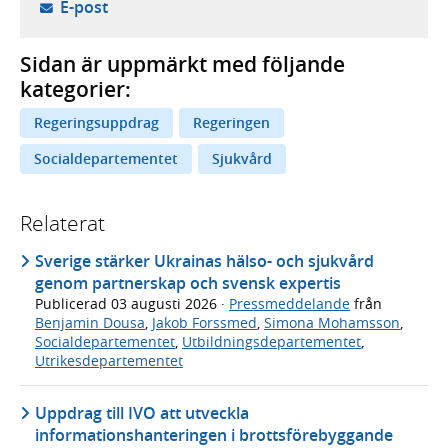
- öppnar din e-postklient,
E-post
Sidan är uppmärkt med följande
kategorier:
Regeringsuppdrag
Regeringen
Socialdepartementet
Sjukvård
Relaterat
Sverige stärker Ukrainas hälso- och sjukvård
genom partnerskap och svensk expertis
Publicerad
03 augusti 2026
·
Pressmeddelande
från
Benjamin Dousa
,
Jakob Forssmed
,
Simona Mohamsson
,
Socialdepartementet
,
Utbildningsdepartementet
,
Utrikesdepartementet
Uppdrag till IVO att utveckla
informationshanteringen i brottsförebyggande