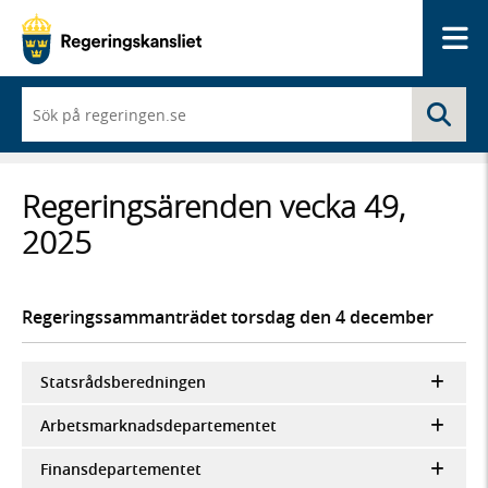
Me
När
Sö
du
börjar
skriva
så
Regeringsärenden vecka 49,
framträder
en
2025
lista
med
sökförslag
Regeringssammanträdet torsdag den 4 december
Statsrådsberedningen
Arbetsmarknadsdepartementet
Finansdepartementet