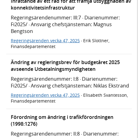
Inrättande av ett råd för att främja utbyggnaden av
konnektivitetsinfrastruktur
Regeringsärendenummer: III:7
Diarienummer:
·
Fi2025/
Ansvarig chefstjänsteman: Magnus
·
Bengtson
Regeringsärenden vecka 47, 2025
Erik Slottner,
·
Finansdepartementet
Ändring av regleringsbrev för budgetåret 2025
avseende Utbetalningsmyndigheten
Regeringsärendenummer: I:8
Diarienummer:
·
Fi2025/
Ansvarig chefstjänsteman: Niklas Ekstrand
·
Regeringsärenden vecka 47, 2025
Elisabeth Svantesson,
·
Finansdepartementet
Förordning om ändring i trafikförordningen
(1998:1276)
Regeringsärendenummer: II:8
Diarienummer:
·