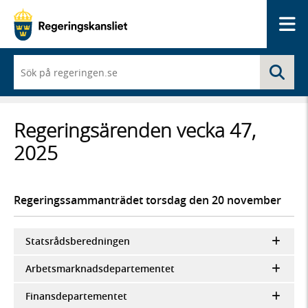
Me
När
Sö
du
börjar
skriva
så
Regeringsärenden vecka 47,
framträder
en
2025
lista
med
sökförslag
Regeringssammanträdet torsdag den 20 november
Statsrådsberedningen
Arbetsmarknadsdepartementet
Finansdepartementet