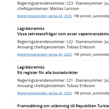
Regeringsärendenummer: I:23
Diarienummer: Ju
·
chefstjänsteman: Mattias Larsson
Regeringsärenden vecka 43, 2025
Pål Jonson, Justitied
·
Lagrådsremiss
Vissa sekretessfrågor som avser vapentransakti
Regeringsärendenummer: I:22
Diarienummer: Ju2
·
Ansvarig chefstjänsteman: Tobias Eriksson
Regeringsärenden vecka 43, 2025
Pål Jonson, Justitied
·
Lagrådsremiss
Ett register för alla bostadsrätter
Regeringsärendenummer: I:21
Diarienummer: Ju2
·
Ansvarig chefstjänsteman: Tobias Eriksson
Regeringsärenden vecka 43, 2025
Pål Jonson, Justitied
·
Framställning om utlämning till Republiken Turkie