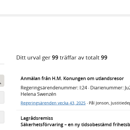
Ditt urval ger
99
träffar av totalt
99
Anmälan från H.M. Konungen om utlandsresor
Sök
Regeringsärendenummer: I:24
Diarienummer: Ju
·
Helena Swenzén
Regeringsärenden vecka 43, 2025
Pål Jonson, Justitied
·
Lagrådsremiss
Säkerhetsförvaring – en ny tidsobestämd frihets