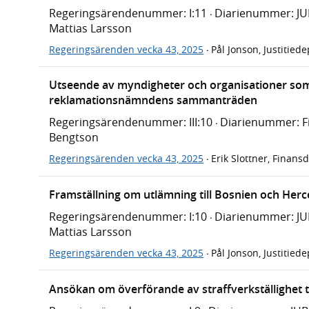
Regeringsärendenummer: I:11
Diarienummer: J
·
Mattias Larsson
Regeringsärenden vecka 43, 2025
Pål Jonson, Justitied
·
Utseende av myndigheter och organisationer som 
reklamationsnämndens sammanträden
Regeringsärendenummer: III:10
Diarienummer: F
·
Bengtson
Regeringsärenden vecka 43, 2025
Erik Slottner, Finan
·
Framställning om utlämning till Bosnien och Her
Regeringsärendenummer: I:10
Diarienummer: J
·
Mattias Larsson
Regeringsärenden vecka 43, 2025
Pål Jonson, Justitied
·
Ansökan om överförande av straffverkställighet ti