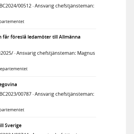
UBC2024/00512
Ansvarig chefstjänsteman:
·
epartementet
får föreslå ledamöter till Allmänna
i2025/
Ansvarig chefstjänsteman: Magnus
·
sdepartementet
cegovina
UBC2023/00787
Ansvarig chefstjänsteman:
·
epartementet
ll Sverige