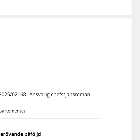
2025/02168
Ansvarig chefstjänsteman:
·
epartementet
berövande påföljd