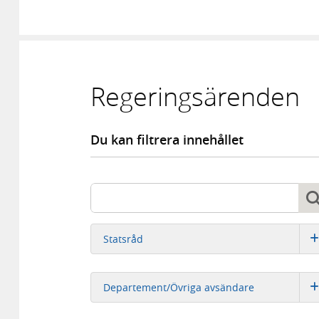
Regeringsärenden
Du kan filtrera innehållet
Sök
Sök
Statsråd
Departement/Övriga avsändare