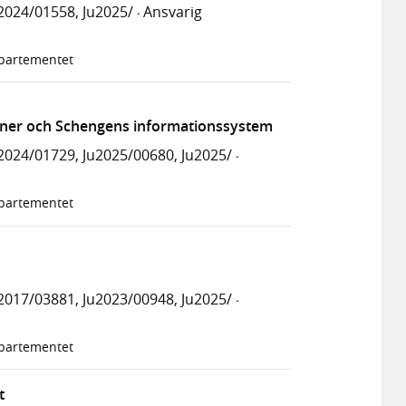
2024/01558, Ju2025/
Ansvarig
·
epartementet
oner och Schengens informationssystem
024/01729, Ju2025/00680, Ju2025/
·
epartementet
017/03881, Ju2023/00948, Ju2025/
·
epartementet
t