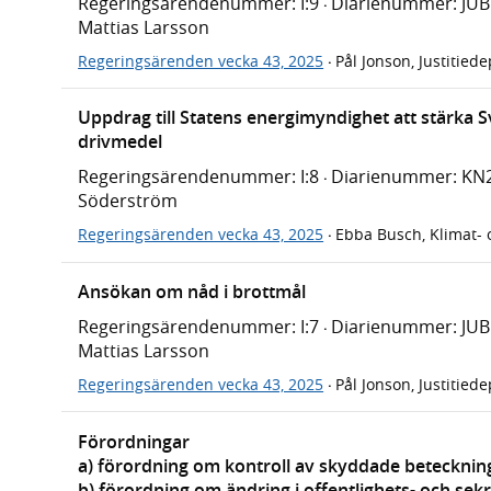
Regeringsärendenummer: I:9
Diarienummer: JU
·
Mattias Larsson
Regeringsärenden vecka 43, 2025
Pål Jonson, Justitied
·
Uppdrag till Statens energimyndighet att stärka S
drivmedel
Regeringsärendenummer: I:8
Diarienummer: KN
·
Söderström
Regeringsärenden vecka 43, 2025
Ebba Busch, Klimat- 
·
Ansökan om nåd i brottmål
Regeringsärendenummer: I:7
Diarienummer: JU
·
Mattias Larsson
Regeringsärenden vecka 43, 2025
Pål Jonson, Justitied
·
Förordningar
a) förordning om kontroll av skyddade betecknin
b) förordning om ändring i offentlighets- och se