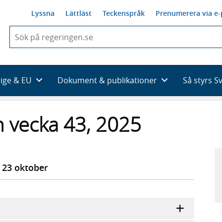
Lyssna
Lättläst
Teckenspråk
Prenumerera via e-
När
du
börjar
skriva
så
rige & EU
Dokument & publikationer
Så styrs S
framträder
en
lista
 vecka 43, 2025
med
sökförslag
 23 oktober