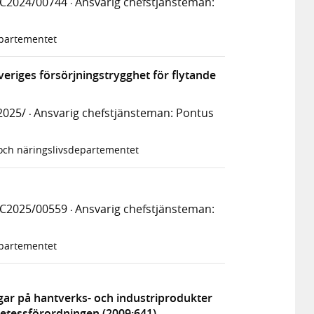
BC2024/00744
Ansvarig chefstjänsteman:
·
epartementet
veriges försörjningstrygghet för flytande
2025/
Ansvarig chefstjänsteman: Pontus
·
och näringslivsdepartementet
BC2025/00559
Ansvarig chefstjänsteman:
·
epartementet
gar på hantverks- och industriprodukter
kretessförordningen (2009:641)