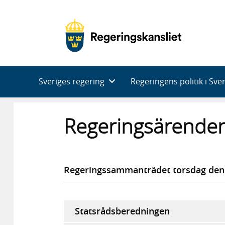
Huvudnavigering
Sveriges regering
Regeringens politik i Sve
Regeringsärenden
Regeringssammanträdet torsdag den
Statsrådsberedningen