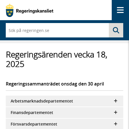
Me
När
Sö
du
börjar
skriva
så
Regeringsärenden vecka 18,
framträder
en
2025
lista
med
sökförslag
Regeringssammanträdet onsdag den 30 april
Arbetsmarknadsdepartementet
Finansdepartementet
Försvarsdepartementet