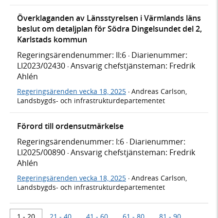
Överklaganden av Länsstyrelsen i Värmlands läns
beslut om detaljplan för Södra Dingelsundet del 2,
Karlstads kommun
Regeringsärendenummer: II:6
Diarienummer:
·
LI2023/02430
Ansvarig chefstjänsteman: Fredrik
·
Ahlén
Regeringsärenden vecka 18, 2025
Andreas Carlson,
·
Landsbygds- och infrastrukturdepartementet
Förord till ordensutmärkelse
Regeringsärendenummer: I:6
Diarienummer:
·
LI2025/00890
Ansvarig chefstjänsteman: Fredrik
·
Ahlén
Regeringsärenden vecka 18, 2025
Andreas Carlson,
·
Landsbygds- och infrastrukturdepartementet
1 - 20
21 - 40
41 - 60
61 - 80
81 - 90