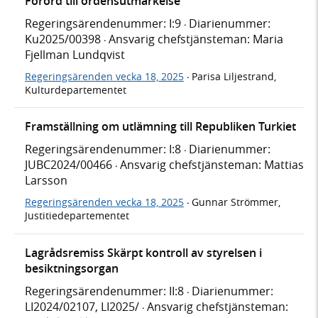
Förord till ordensutmärkelse
Regeringsärendenummer: I:9
Diarienummer:
·
Ku2025/00398
Ansvarig chefstjänsteman: Maria
·
Fjellman Lundqvist
Regeringsärenden vecka 18, 2025
Parisa Liljestrand,
·
Kulturdepartementet
Framställning om utlämning till Republiken Turkiet
Regeringsärendenummer: I:8
Diarienummer:
·
JUBC2024/00466
Ansvarig chefstjänsteman: Mattias
·
Larsson
Regeringsärenden vecka 18, 2025
Gunnar Strömmer,
·
Justitiedepartementet
Lagrådsremiss Skärpt kontroll av styrelsen i
besiktningsorgan
Regeringsärendenummer: II:8
Diarienummer:
·
LI2024/02107, LI2025/
Ansvarig chefstjänsteman:
·