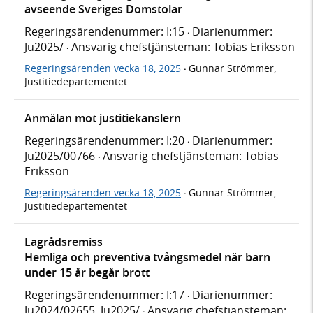
avseende Sveriges Domstolar
Regeringsärendenummer: I:15
Diarienummer:
·
Ju2025/
Ansvarig chefstjänsteman: Tobias Eriksson
·
Regeringsärenden vecka 18, 2025
Gunnar Strömmer,
·
Justitiedepartementet
Anmälan mot justitiekanslern
Regeringsärendenummer: I:20
Diarienummer:
·
Ju2025/00766
Ansvarig chefstjänsteman: Tobias
·
Eriksson
Regeringsärenden vecka 18, 2025
Gunnar Strömmer,
·
Justitiedepartementet
Lagrådsremiss
Hemliga och preventiva tvångsmedel när barn
under 15 år begår brott
Regeringsärendenummer: I:17
Diarienummer:
·
Ju2024/02655, Ju2025/
Ansvarig chefstjänsteman:
·