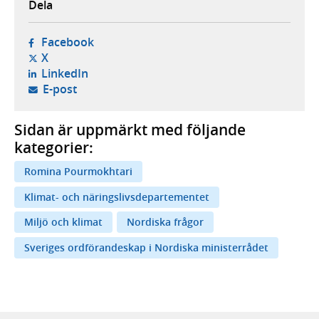
Dela
- öppnas i ny flik, extern webbplats,
Facebook
- öppnas i ny flik, extern webbplats,
X
- öppnas i ny flik, extern webbplats,
LinkedIn
- öppnar din e-postklient,
E-post
Sidan är uppmärkt med följande
kategorier:
Romina Pourmokhtari
Klimat- och näringslivsdepartementet
Miljö och klimat
Nordiska frågor
Sveriges ordförandeskap i Nordiska ministerrådet