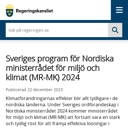
Me
När
Sö
du
börjar
skriva
så
framträder
Sveriges program för Nordiska
en
lista
ministerrådet för miljö och
med
sökförslag
klimat (MR-MK) 2024
Publicerad
22 december 2023
Klimatförändringarnas effekter blir allt tydligare i de
nordiska länderna. Under Sveriges ordförandeskap i
Nordiska ministerrådet 2024 kommer ministerrådet
för miljö och klimat (MR-MK) att fortsatt vara en stark
och tydlig röst för att främja effektiva lösningar i