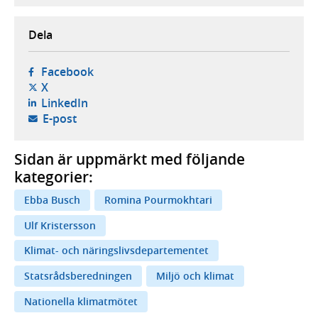
Dela
- öppnas i ny flik, extern webbplats,
Facebook
- öppnas i ny flik, extern webbplats,
X
- öppnas i ny flik, extern webbplats,
LinkedIn
- öppnar din e-postklient,
E-post
Sidan är uppmärkt med följande
kategorier:
Ebba Busch
Romina Pourmokhtari
Ulf Kristersson
Klimat- och näringslivsdepartementet
Statsrådsberedningen
Miljö och klimat
Nationella klimatmötet