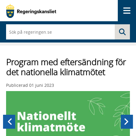
Me
När
Sö
du
börjar
skriva
så
framträder
Program med eftersändning för
en
lista
det nationella klimatmötet
med
sökförslag
Publicerad
01 juni 2023