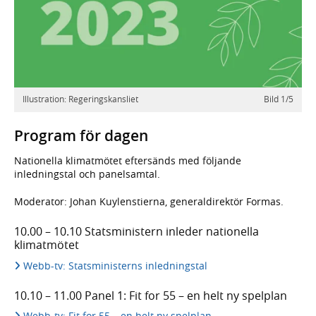
Föregående
Nästa
Illustration: Regeringskansliet
Bild
1
/
5
/
5
S
F
Program för dagen
Nationella klimatmötet eftersänds med följande
inledningstal och panelsamtal.
Moderator: Johan Kuylenstierna, generaldirektör Formas.
10.00 – 10.10 Statsministern inleder nationella
klimatmötet
Webb-tv: Statsministerns inledningstal
10.10 – 11.00 Panel 1: Fit for 55 – en helt ny spelplan
Webb-tv: Fit for 55 – en helt ny spelplan