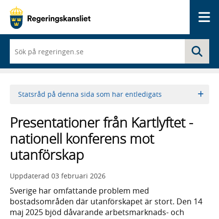
Me
När
Sö
du
börjar
skriva
så
framträder
Statsråd på denna sida som har entledigats
en
lista
med
Presentationer från Kartlyftet -
sökförslag
nationell konferens mot
utanförskap
Uppdaterad
03 februari 2026
Sverige har omfattande problem med
bostadsområden där utanförskapet är stort. Den 14
maj 2025 bjöd dåvarande arbetsmarknads- och