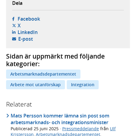
Dela
- öppnas i ny flik, extern webbplats,
Facebook
- öppnas i ny flik, extern webbplats,
X
- öppnas i ny flik, extern webbplats,
LinkedIn
- öppnar din e-postklient,
E-post
Sidan är uppmärkt med följande
kategorier:
Arbetsmarknadsdepartementet
Arbete mot utanförskap
Integration
Relaterat
Mats Persson kommer lämna sin post som
arbetsmarknads- och integrationsminister
Publicerad
25 juni 2025
·
Pressmeddelande
från
Ulf
Kristersson
,
Arbetsmarknadsdepartementet
,