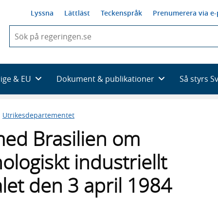
Lyssna
Lättläst
Teckenspråk
Prenumerera via e-
När
du
börjar
skriva
så
rige & EU
Dokument & publikationer
Så styrs S
framträder
en
lista
n
Utrikesdepartementet
med
sökförslag
 med Brasilien om
ologiskt industriellt
alet den 3 april 1984