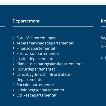
Departement
Ko
Statsrådsberedningen
Reg
10
Arbetsmarknads­departementet
Väx
Finans­departementet
Försvars­departementet
Justitie­departementet
Klimat- och näringslivs­departementet
Kultur­departementet
Landsbygds- och infrastruktur­
departementet
Social­departementet
Utbildnings­departementet
Utrikes­departementet