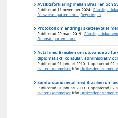
Avsiktsförklaring mellan Brasilien och 
Publicerad
11 november 2024
·
Rättsliga dok
Försvarsdepartementet
,
Regeringen
Protokoll om ändring i skatteavtalet mel
Publicerad
20 mars 2019
·
Rättsliga dokumen
Finansdepartementet
Avtal med Brasilien om utövande av för
diplomatiskt, konsulär, administrativ oc
Publicerad
01 januari 2010
· Uppdaterad
02 a
överenskommelser
från
Utrikesdepartemente
Samförståndsavtal med Brasilien om bio
Publicerad
01 januari 2009
· Uppdaterad
02 a
överenskommelser
från
Utrikesdepartemente