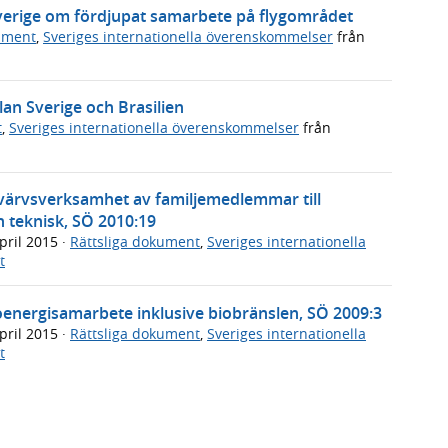
Sverige om fördjupat samarbete på flygområdet
ument
,
Sveriges internationella överenskommelser
från
lan Sverige och Brasilien
t
,
Sveriges internationella överenskommelser
från
värvsverksamhet av familjemedlemmar till
h teknisk, SÖ 2010:19
pril 2015
·
Rättsliga dokument
,
Sveriges internationella
t
energisamarbete inklusive biobränslen, SÖ 2009:3
pril 2015
·
Rättsliga dokument
,
Sveriges internationella
t