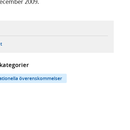
 december 2009.
ebbplats,
ern webbplats,
 ny flik, extern webbplats,
- öppnar din e-postklient,
t
kategorier
nationella överenskommelser