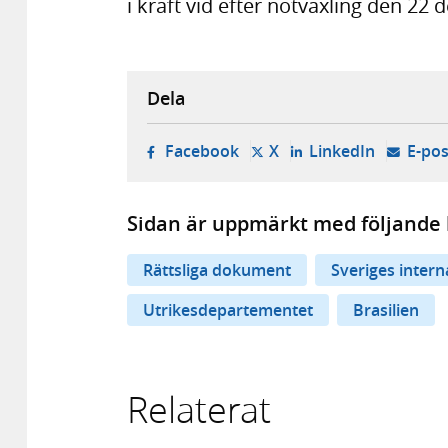
i kraft vid efter notväxling den 22
Dela
- öppnas i ny flik, extern w
- öppnas i ny flik, ext
- öppnas i
Facebook
X
LinkedIn
E-pos
Sidan är uppmärkt med följande 
Rättsliga dokument
Sveriges inter
Utrikesdepartementet
Brasilien
Relaterat