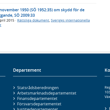
4 november 1950 (SÖ 1952:35) om skydd för de
ggande, SÖ 2009:33
pril 2015
·
Rättsliga dokument
,
Sveriges internationella
t
Departement
Ko
Statsrådsberedningen
Reg
10
Arbetsmarknads­departementet
Väx
Finans­departementet
Försvars­departementet
Justitie­departementet