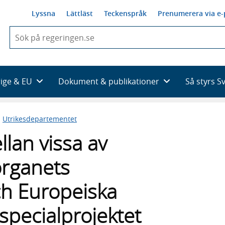
Lyssna
Lättläst
Teckenspråk
Prenumerera via e-
När
du
börjar
skriva
så
rige & EU
Dokument & publikationer
Så styrs S
framträder
en
lista
n
Utrikesdepartementet
med
sökförslag
llan vissa av
rganets
h Europeiska
pecialprojektet