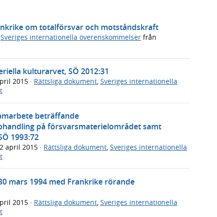
ankrike om totalförsvar och motståndskraft
,
Sveriges internationella överenskommelser
från
iella kulturarvet, SÖ 2012:31
pril 2015
·
Rättsliga dokument
,
Sveriges internationella
t
marbete beträffande
pphandling på försvarsmaterielområdet samt
 SÖ 1993:72
2 april 2015
·
Rättsliga dokument
,
Sveriges internationella
t
en 30 mars 1994 med Frankrike rörande
pril 2015
·
Rättsliga dokument
,
Sveriges internationella
t