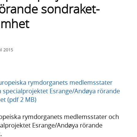
örande sondraket-
amhet
il 2015
 Europeiska rymdorganets medlemsstater
 specialprojektet Esrange/Andøya rörande
et (pdf 2 MB)
uropeiska rymdorganets medlemsstater och
alprojektet Esrange/Andøya rörande
.