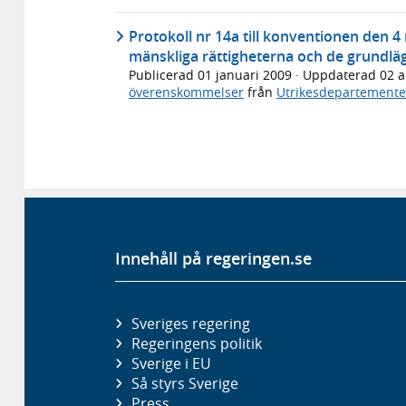
Protokoll nr 14a till konventionen den 
mänskliga rättigheterna och de grundlä
Publicerad
01 januari 2009
· Uppdaterad
02 a
överenskommelser
från
Utrikesdepartemente
Innehåll på regeringen.se
Sveriges regering
Regeringens politik
Sverige i EU
Så styrs Sverige
Press