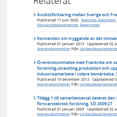
Relaterat
Avsiktsförklaring mellan Sverige och Fr
Publicerad
17 juni 2026
·
Rättsliga dokument
Försvarsdepartementet
,
Regeringen
Konvention om tryggande av det immater
Publicerad
01 januari 2013
· Uppdaterad
02 a
överenskommelser
från
Utrikesdepartemente
Överenskommelse med Frankrike om sa
forskning,utveckling,produktion och u
industrisamarbete i vidare bemärkelse,
Publicerad
19 december 2012
· Uppdaterad
0
överenskommelser
från
Utrikesdepartemente
Tillägg 1 till samarbetsavtal daterat d
försvarsteknisk forskning, SÖ 2009:27
Publicerad
01 januari 2009
· Uppdaterad
02 a
överenskommelser
från
Utrikesdepartemente