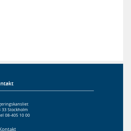
ntakt
eringskansliet
3 33 Stockholm
el 08-405 10 00
Kontakt