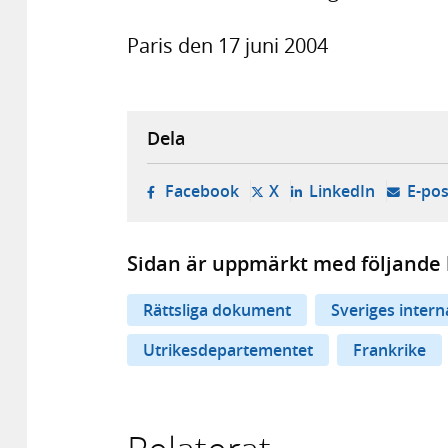
Paris den 17 juni 2004
Dela
- öppnas i ny flik, extern w
- öppnas i ny flik, ext
- öppnas i
Facebook
X
LinkedIn
E-pos
Sidan är uppmärkt med följande 
Rättsliga dokument
Sveriges inter
Utrikesdepartementet
Frankrike