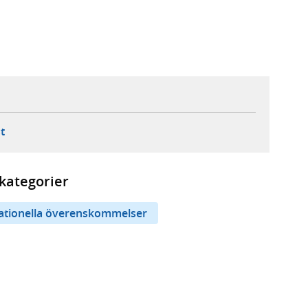
ebbplats,
ern webbplats,
 ny flik, extern webbplats,
- öppnar din e-postklient,
t
kategorier
nationella överenskommelser