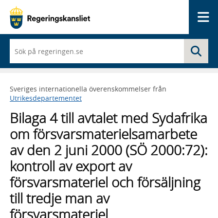
Me
När
Sö
du
börjar
skriva
så
Sveriges internationella överenskommelser från
framträder
Utrikesdepartementet
en
lista
Bilaga 4 till avtalet med Sydafrika
med
sökförslag
om försvarsmaterielsamarbete
av den 2 juni 2000 (SÖ 2000:72):
kontroll av export av
försvarsmateriel och försäljning
till tredje man av
försvarsmateriel