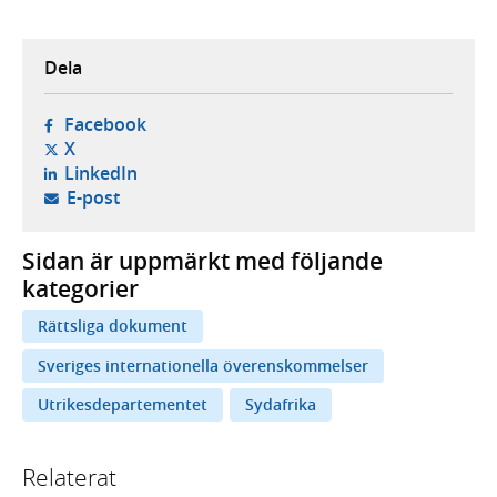
Dela
- öppnas i ny flik, extern webbplats,
Facebook
- öppnas i ny flik, extern webbplats,
X
- öppnas i ny flik, extern webbplats,
LinkedIn
- öppnar din e-postklient,
E-post
Sidan är uppmärkt med följande
kategorier
Rättsliga dokument
Sveriges internationella överenskommelser
Utrikesdepartementet
Sydafrika
Relaterat