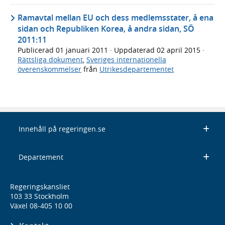
Ramavtal mellan EU och dess medlemsstater, å ena
sidan och Republiken Korea, å andra sidan, SÖ
2011:11
Publicerad
01 januari 2011
· Uppdaterad
02 april 2015
·
Rättsliga dokument
,
Sveriges internationella
överenskommelser
från
Utrikesdepartementet
Innehåll på regeringen.se
Departement
Regeringskansliet
103 33 Stockholm
Växel 08-405 10 00