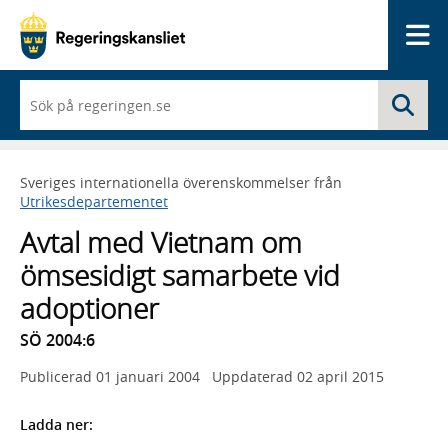
Me
När
Sö
du
börjar
skriva
så
Sveriges internationella överenskommelser från
framträder
Utrikesdepartementet
en
lista
Avtal med Vietnam om
med
sökförslag
ömsesidigt samarbete vid
adoptioner
SÖ 2004:6
Publicerad
01 januari 2004
Uppdaterad
02 april 2015
Ladda ner: