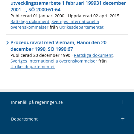
utvecklingssamarbete 1 februari 199931 december
2001 ..., SÖ 2000:61-64
Publicerad
01 januari 2000
· Uppdaterad
02 april 2015
·
Rättsliga dokument
,
Sveriges internationella
överenskommelser
från
Utrikesdepartementet
Proceduravtal med Vietnam, Hanoi den 20
december 1990, SÖ 1990:67
Publicerad
20 december 1990
·
Rättsliga dokument
,
Sveriges internationella överenskommelser
från
Utrikesdepartementet
Innehåll på regeringen.se
Departement