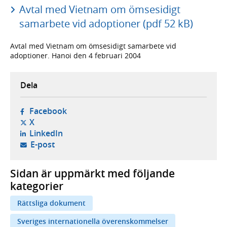
Avtal med Vietnam om ömsesidigt
samarbete vid adoptioner (pdf 52 kB)
Avtal med Vietnam om ömsesidigt samarbete vid
adoptioner. Hanoi den 4 februari 2004
Dela
- öppnas i ny flik, extern webbplats,
Facebook
- öppnas i ny flik, extern webbplats,
X
- öppnas i ny flik, extern webbplats,
LinkedIn
- öppnar din e-postklient,
E-post
Sidan är uppmärkt med följande
kategorier
Rättsliga dokument
Sveriges internationella överenskommelser