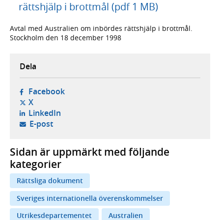
rättshjälp i brottmål (pdf 1 MB)
Avtal med Australien om inbördes rättshjälp i brottmål.
Stockholm den 18 december 1998
Dela
- öppnas i ny flik, extern webbplats,
Facebook
- öppnas i ny flik, extern webbplats,
X
- öppnas i ny flik, extern webbplats,
LinkedIn
- öppnar din e-postklient,
E-post
Sidan är uppmärkt med följande
kategorier
Rättsliga dokument
Sveriges internationella överenskommelser
Utrikesdepartementet
Australien