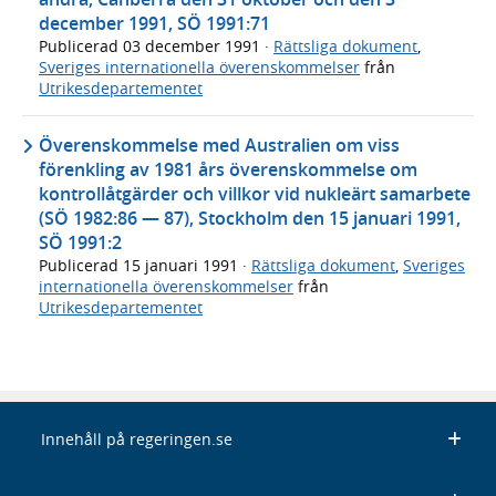
december 1991, SÖ 1991:71
Publicerad
03 december 1991
·
Rättsliga dokument
,
Sveriges internationella överenskommelser
från
Utrikesdepartementet
Överenskommelse med Australien om viss
förenkling av 1981 års överenskommelse om
kontrollåtgärder och villkor vid nukleärt samarbete
(SÖ 1982:86 — 87), Stockholm den 15 januari 1991,
SÖ 1991:2
Publicerad
15 januari 1991
·
Rättsliga dokument
,
Sveriges
internationella överenskommelser
från
Utrikesdepartementet
Innehåll på regeringen.se