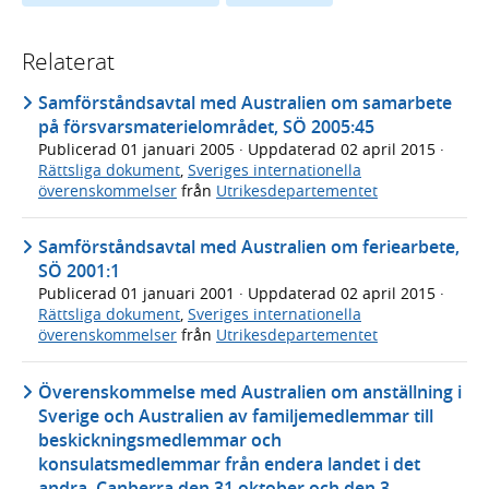
Relaterat
Samförståndsavtal med Australien om samarbete
på försvarsmaterielområdet, SÖ 2005:45
Publicerad
01 januari 2005
· Uppdaterad
02 april 2015
·
Rättsliga dokument
,
Sveriges internationella
överenskommelser
från
Utrikesdepartementet
Samförståndsavtal med Australien om feriearbete,
SÖ 2001:1
Publicerad
01 januari 2001
· Uppdaterad
02 april 2015
·
Rättsliga dokument
,
Sveriges internationella
överenskommelser
från
Utrikesdepartementet
Överenskommelse med Australien om anställning i
Sverige och Australien av familjemedlemmar till
beskickningsmedlemmar och
konsulatsmedlemmar från endera landet i det
andra, Canberra den 31 oktober och den 3