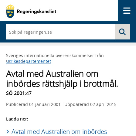
Me
När
Sö
du
börjar
skriva
så
Sveriges internationella överenskommelser från
framträder
Utrikesdepartementet
en
lista
Avtal med Australien om
med
sökförslag
inbördes rättshjälp i brottmål.
SÖ 2001:47
Publicerad
01 januari 2001
Uppdaterad
02 april 2015
Ladda ner:
Avtal med Australien om inbördes