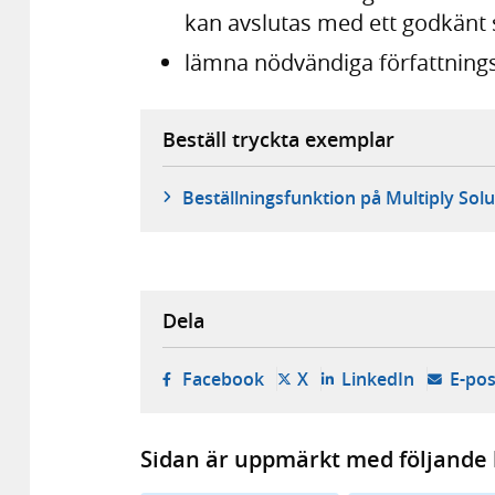
kan avslutas med ett godkänt sk
lämna nödvändiga författnings
Beställ tryckta exemplar
Beställningsfunktion på Multiply Solu
Dela
- öppnas i ny flik, extern w
- öppnas i ny flik, ext
- öppnas i
Facebook
X
LinkedIn
E-pos
Sidan är uppmärkt med följande 