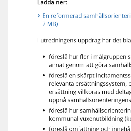
Ladda ner:
En reformerad samhällsorienterin
2 MB)
I utredningens uppdrag har det bla
föreslå hur fler i målgruppen 
annat genom att göra samhälls
föreslå en skärpt incitamentsst
relevanta ersättningssystem, e
ersättning villkoras med delta
uppnå samhällsorienteringens 
föreslå hur samhällsorienterin
kommunal vuxenutbildning (k
föreslå omfattning och innehå