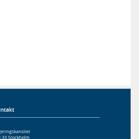
ntakt
eringskansliet
3 33 Stockholm