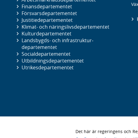
Väx
Finans­departementet
Försvars­departementet
Justitie­departementet
Klimat- och näringslivs­departementet
Kultur­departementet
Landsbygds- och infrastruktur­
departementet
Social­departementet
Utbildnings­departementet
Utrikes­departementet
Det här är regeringens och 