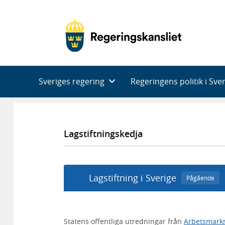
Huvudnavigering
Sveriges regering
Regeringens politik i Sve
Lagstiftningskedja
Lagstiftning i Sverige
Pågående
Statens offentliga utredningar från
Arbetsmark