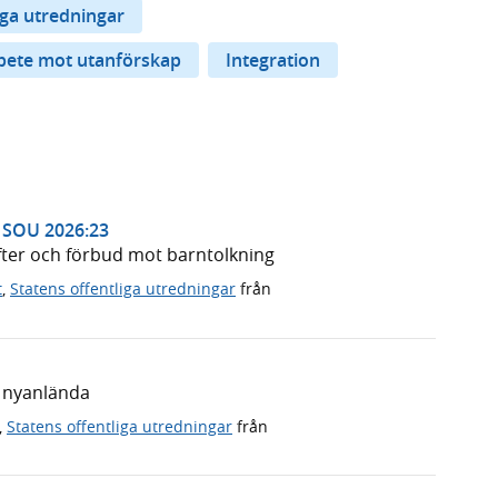
iga utredningar
bete mot utanförskap
Integration
, SOU 2026:23
ter och förbud mot barntolkning
t
,
Statens offentliga utredningar
från
a nyanlända
,
Statens offentliga utredningar
från