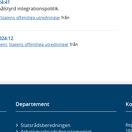
24:41
styrd integrationspolitik.
,
Statens offentliga utredningar
från
024:12
ment
,
Statens offentliga utredningar
från
Departement
Ko
Statsrådsberedningen
Reg
10
Arbetsmarknads­departementet