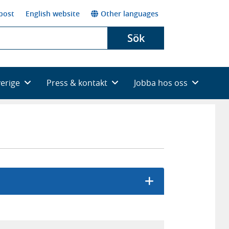
post
English website
Other languages
Sök
verige
Press & kontakt
Jobba hos oss