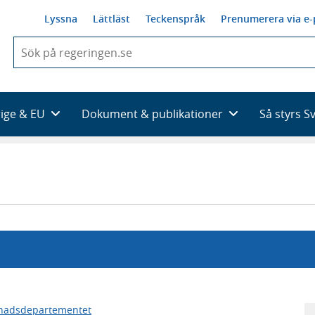
Lyssna
Lättläst
Teckenspråk
Prenumerera via e-
När
du
börjar
skriva
så
rige & EU
Dokument & publikationer
Så styrs S
framträder
en
lista
med
sökförslag
nadsdepartementet