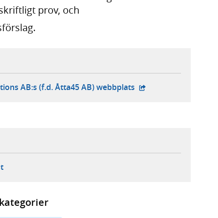
riftligt prov, och
förslag.
- extern webbplats,
tions AB:s (f.d. Åtta45 AB) webbplats
ebbplats,
ern webbplats,
 ny flik, extern webbplats,
- öppnar din e-postklient,
t
kategorier