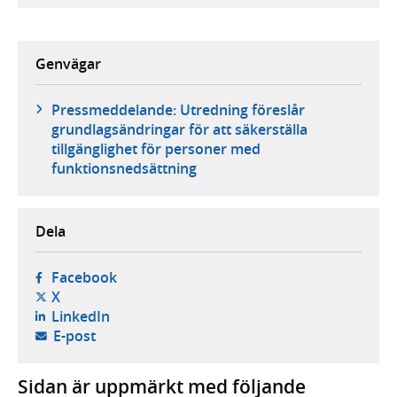
Genvägar
Pressmeddelande: Utredning föreslår
grundlagsändringar för att säkerställa
tillgänglighet för personer med
funktionsnedsättning
Dela
- öppnas i ny flik, extern webbplats,
Facebook
- öppnas i ny flik, extern webbplats,
X
- öppnas i ny flik, extern webbplats,
LinkedIn
- öppnar din e-postklient,
E-post
Sidan är uppmärkt med följande