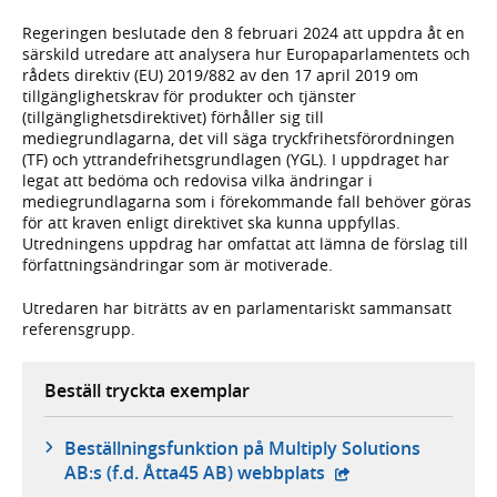
Regeringen beslutade den 8 februari 2024 att uppdra åt en
särskild utredare att analysera hur Europaparlamentets och
rådets direktiv (EU) 2019/882 av den 17 april 2019 om
tillgänglighetskrav för produkter och tjänster
(tillgänglighetsdirektivet) förhåller sig till
mediegrundlagarna, det vill säga tryckfrihetsförordningen
(TF) och yttrandefrihetsgrundlagen (YGL). I uppdraget har
legat att bedöma och redovisa vilka ändringar i
mediegrundlagarna som i förekommande fall behöver göras
för att kraven enligt direktivet ska kunna uppfyllas.
Utredningens uppdrag har omfattat att lämna de förslag till
författningsändringar som är motiverade.
Utredaren har biträtts av en parlamentariskt sammansatt
referensgrupp.
Beställ tryckta exemplar
Beställningsfunktion på Multiply Solutions
- extern webbplats,
AB:s (f.d. Åtta45 AB) webbplats