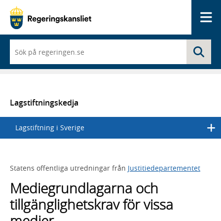
Me
När
Sö
du
börjar
skriva
så
framträder
en
Lagstiftningskedja
lista
med
Lagstiftning i Sverige
sökförslag
Statens offentliga utredningar från
Justitiedepartementet
Mediegrundlagarna och
tillgänglighetskrav för vissa
medier